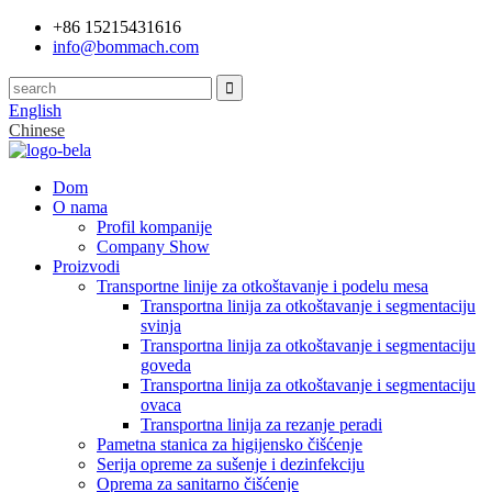
+86 15215431616
info@bommach.com
English
Chinese
Dom
O nama
Profil kompanije
Company Show
Proizvodi
Transportne linije za otkoštavanje i podelu mesa
Transportna linija za otkoštavanje i segmentaciju
svinja
Transportna linija za otkoštavanje i segmentaciju
goveda
Transportna linija za otkoštavanje i segmentaciju
ovaca
Transportna linija za rezanje peradi
Pametna stanica za higijensko čišćenje
Serija opreme za sušenje i dezinfekciju
Oprema za sanitarno čišćenje