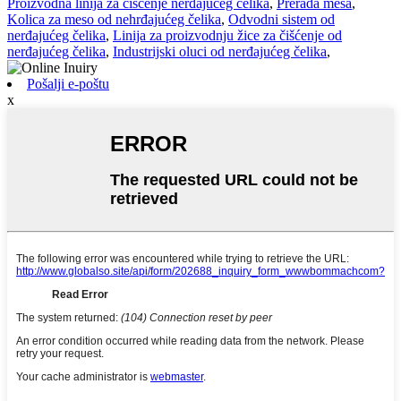
Proizvodna linija za čišćenje nerđajućeg čelika
,
Prerada mesa
,
Kolica za meso od nehrđajućeg čelika
,
Odvodni sistem od
nerđajućeg čelika
,
Linija za proizvodnju žice za čišćenje od
nerđajućeg čelika
,
Industrijski oluci od nerđajućeg čelika
,
Pošalji e-poštu
x