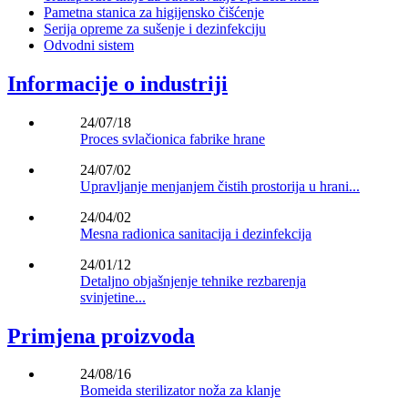
Pametna stanica za higijensko čišćenje
Serija opreme za sušenje i dezinfekciju
Odvodni sistem
Informacije o industriji
24/07/18
Proces svlačionica fabrike hrane
24/07/02
Upravljanje menjanjem čistih prostorija u hrani...
24/04/02
Mesna radionica sanitacija i dezinfekcija
24/01/12
Detaljno objašnjenje tehnike rezbarenja
svinjetine...
Primjena proizvoda
24/08/16
Bomeida sterilizator noža za klanje