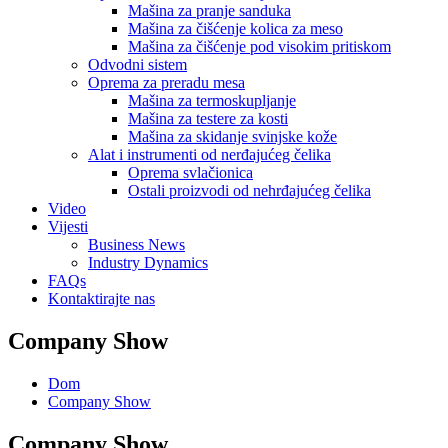
Mašina za pranje sanduka
Mašina za čišćenje kolica za meso
Mašina za čišćenje pod visokim pritiskom
Odvodni sistem
Oprema za preradu mesa
Mašina za termoskupljanje
Mašina za testere za kosti
Mašina za skidanje svinjske kože
Alat i instrumenti od nerđajućeg čelika
Oprema svlačionica
Ostali proizvodi od nehrđajućeg čelika
Video
Vijesti
Business News
Industry Dynamics
FAQs
Kontaktirajte nas
Company Show
Dom
Company Show
Company Show