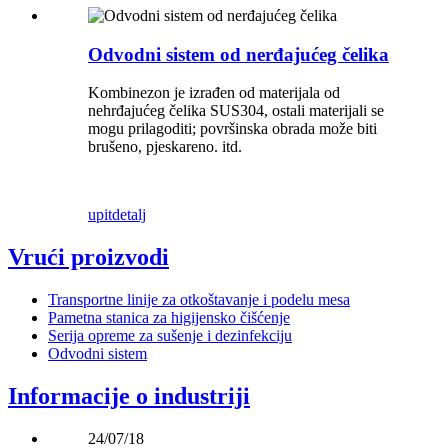
Odvodni sistem od nerđajućeg čelika
Kombinezon je izrađen od materijala od
nehrđajućeg čelika SUS304, ostali materijali se
mogu prilagoditi; površinska obrada može biti
brušeno, pjeskareno. itd.
upit
detalj
Vrući proizvodi
Transportne linije za otkoštavanje i podelu mesa
Pametna stanica za higijensko čišćenje
Serija opreme za sušenje i dezinfekciju
Odvodni sistem
Informacije o industriji
24/07/18