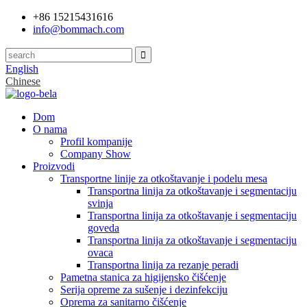
+86 15215431616
info@bommach.com
English
Chinese
Dom
O nama
Profil kompanije
Company Show
Proizvodi
Transportne linije za otkoštavanje i podelu mesa
Transportna linija za otkoštavanje i segmentaciju
svinja
Transportna linija za otkoštavanje i segmentaciju
goveda
Transportna linija za otkoštavanje i segmentaciju
ovaca
Transportna linija za rezanje peradi
Pametna stanica za higijensko čišćenje
Serija opreme za sušenje i dezinfekciju
Oprema za sanitarno čišćenje