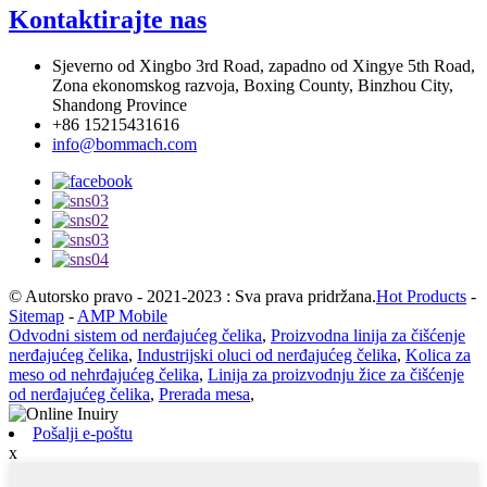
Kontaktirajte nas
Sjeverno od Xingbo 3rd Road, zapadno od Xingye 5th Road,
Zona ekonomskog razvoja, Boxing County, Binzhou City,
Shandong Province
+86 15215431616
info@bommach.com
© Autorsko pravo - 2021-2023 : Sva prava pridržana.
Hot Products
-
Sitemap
-
AMP Mobile
Odvodni sistem od nerđajućeg čelika
,
Proizvodna linija za čišćenje
nerđajućeg čelika
,
Industrijski oluci od nerđajućeg čelika
,
Kolica za
meso od nehrđajućeg čelika
,
Linija za proizvodnju žice za čišćenje
od nerđajućeg čelika
,
Prerada mesa
,
Pošalji e-poštu
x