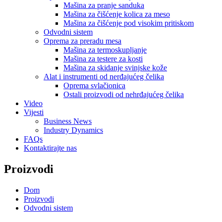
Mašina za pranje sanduka
Mašina za čišćenje kolica za meso
Mašina za čišćenje pod visokim pritiskom
Odvodni sistem
Oprema za preradu mesa
Mašina za termoskupljanje
Mašina za testere za kosti
Mašina za skidanje svinjske kože
Alat i instrumenti od nerđajućeg čelika
Oprema svlačionica
Ostali proizvodi od nehrđajućeg čelika
Video
Vijesti
Business News
Industry Dynamics
FAQs
Kontaktirajte nas
Proizvodi
Dom
Proizvodi
Odvodni sistem