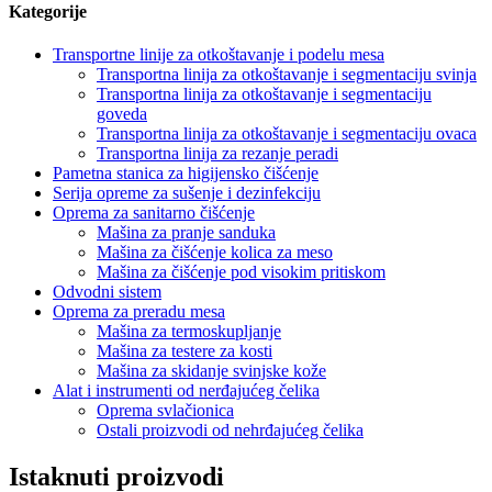
Kategorije
Transportne linije za otkoštavanje i podelu mesa
Transportna linija za otkoštavanje i segmentaciju svinja
Transportna linija za otkoštavanje i segmentaciju
goveda
Transportna linija za otkoštavanje i segmentaciju ovaca
Transportna linija za rezanje peradi
Pametna stanica za higijensko čišćenje
Serija opreme za sušenje i dezinfekciju
Oprema za sanitarno čišćenje
Mašina za pranje sanduka
Mašina za čišćenje kolica za meso
Mašina za čišćenje pod visokim pritiskom
Odvodni sistem
Oprema za preradu mesa
Mašina za termoskupljanje
Mašina za testere za kosti
Mašina za skidanje svinjske kože
Alat i instrumenti od nerđajućeg čelika
Oprema svlačionica
Ostali proizvodi od nehrđajućeg čelika
Istaknuti proizvodi