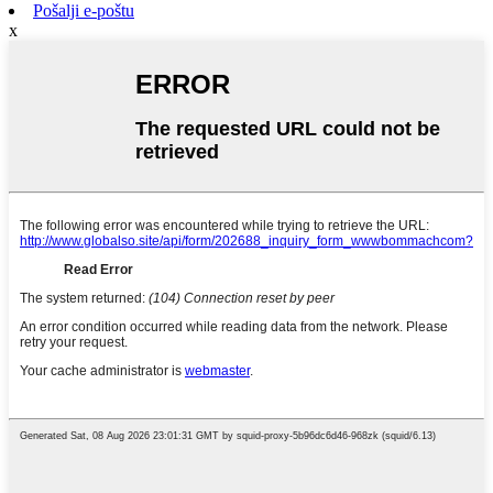
Pošalji e-poštu
x