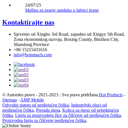
24/07/25
Mašina za pranje sanduka u fabrici hrane
Kontaktirajte nas
Sjeverno od Xingbo 3rd Road, zapadno od Xingye 5th Road,
Zona ekonomskog razvoja, Boxing County, Binzhou City,
Shandong Province
+86 15215431616
info@bommach.com
© Autorsko pravo - 2021-2023 : Sva prava pridržana.
Hot Products
-
Sitemap
-
AMP Mobile
Odvodni sistem od nerđajućeg čelika
,
Industrijski oluci od
nerđajućeg čelika
,
Prerada mesa
,
Kolica za meso od nehrđajućeg
čelika
,
Linija za proizvodnju žice za čišćenje od nerđajućeg čelika
,
Proizvodna linija za čišćenje nerđajućeg čelika
,