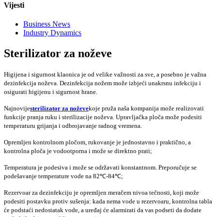
Vijesti
Business News
Industry Dynamics
Sterilizator za noževe
Higijena i sigurnost klaonica je od velike važnosti za sve, a posebno je važna
dezinfekcija noževa. Dezinfekcija nožem može izbjeći unakrsnu infekciju i
osigurati higijenu i sigurnost hrane.
Najnovije
sterilizator za noževe
koje pruža naša kompanija može realizovati
funkcije pranja ruku i sterilizacije noževa. Upravljačka ploča može podesiti
temperaturu grijanja i odbrojavanje radnog vremena.
Opremljen kontrolnom pločom, rukovanje je jednostavno i praktično, a
kontrolna ploča je vodootporna i može se direktno prati;
Temperatura je podesiva i može se održavati konstantnom. Preporučuje se
podešavanje temperature vode na 82℃-84℃;
Rezervoar za dezinfekciju je opremljen meračem nivoa tečnosti, koji može
podesiti postavku protiv sušenja: kada nema vode u rezervoaru, kontrolna tabla
će podstaći nedostatak vode, a uređaj će alarmirati da vas podseti da dodate