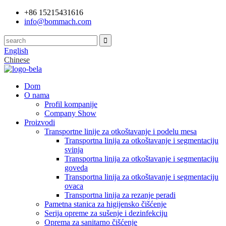
+86 15215431616
info@bommach.com
English
Chinese
Dom
O nama
Profil kompanije
Company Show
Proizvodi
Transportne linije za otkoštavanje i podelu mesa
Transportna linija za otkoštavanje i segmentaciju
svinja
Transportna linija za otkoštavanje i segmentaciju
goveda
Transportna linija za otkoštavanje i segmentaciju
ovaca
Transportna linija za rezanje peradi
Pametna stanica za higijensko čišćenje
Serija opreme za sušenje i dezinfekciju
Oprema za sanitarno čišćenje