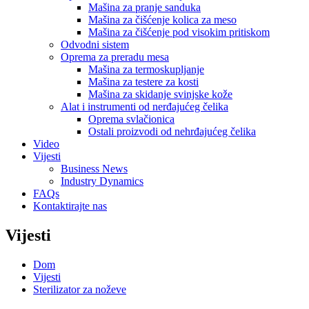
Mašina za pranje sanduka
Mašina za čišćenje kolica za meso
Mašina za čišćenje pod visokim pritiskom
Odvodni sistem
Oprema za preradu mesa
Mašina za termoskupljanje
Mašina za testere za kosti
Mašina za skidanje svinjske kože
Alat i instrumenti od nerđajućeg čelika
Oprema svlačionica
Ostali proizvodi od nehrđajućeg čelika
Video
Vijesti
Business News
Industry Dynamics
FAQs
Kontaktirajte nas
Vijesti
Dom
Vijesti
Sterilizator za noževe