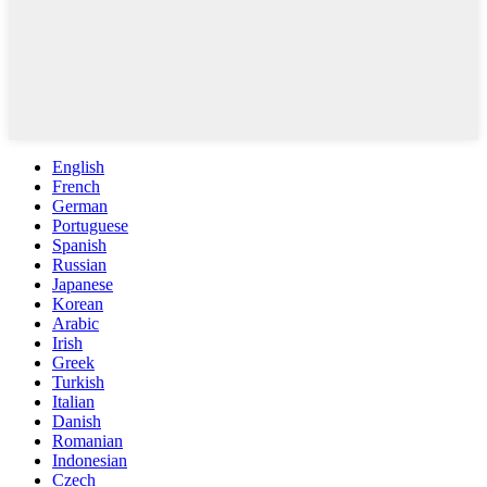
English
French
German
Portuguese
Spanish
Russian
Japanese
Korean
Arabic
Irish
Greek
Turkish
Italian
Danish
Romanian
Indonesian
Czech