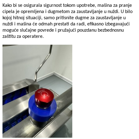
Kako bi se osigurala sigurnost tokom upotrebe, mašina za pranje
cipela je opremljena i dugmetom za zaustavljanje u nuždi. U bilo
kojoj hitnoj situaciji, samo pritisnite dugme za zaustavljanje u
nuždi i mašina će odmah prestati da radi, efikasno izbegavajući
moguće slučajne povrede i pružajući pouzdanu bezbednosnu
zaštitu za operatere.