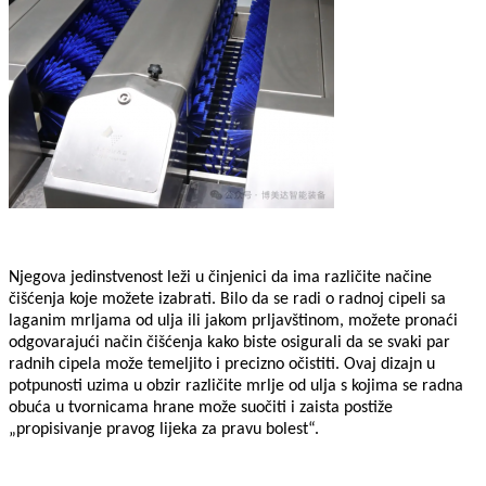
Njegova jedinstvenost leži u činjenici da ima različite načine
čišćenja koje možete izabrati. Bilo da se radi o radnoj cipeli sa
laganim mrljama od ulja ili jakom prljavštinom, možete pronaći
odgovarajući način čišćenja kako biste osigurali da se svaki par
radnih cipela može temeljito i precizno očistiti. Ovaj dizajn u
potpunosti uzima u obzir različite mrlje od ulja s kojima se radna
obuća u tvornicama hrane može suočiti i zaista postiže
„propisivanje pravog lijeka za pravu bolest“.