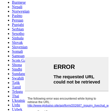
Burmese
Nepali
Norwegian
Pashto
Persian
Punjabi
Serbian
Sesotho
Sinhala
Slovak
Slovenian
Somali
Samoan
Scots Gaelic
Shona
Sindhi
Sundanese
Swahili
Tajik
Tamil
Telugu
Thai
Ukrainian
Urdu
Uzbek