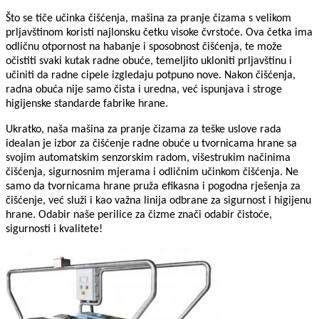
Što se tiče učinka čišćenja, mašina za pranje čizama s velikom
prljavštinom koristi najlonsku četku visoke čvrstoće. Ova četka ima
odličnu otpornost na habanje i sposobnost čišćenja, te može
očistiti svaki kutak radne obuće, temeljito ukloniti prljavštinu i
učiniti da radne cipele izgledaju potpuno nove. Nakon čišćenja,
radna obuća nije samo čista i uredna, već ispunjava i stroge
higijenske standarde fabrike hrane.
Ukratko, naša mašina za pranje čizama za teške uslove rada
idealan je izbor za čišćenje radne obuće u tvornicama hrane sa
svojim automatskim senzorskim radom, višestrukim načinima
čišćenja, sigurnosnim mjerama i odličnim učinkom čišćenja. Ne
samo da tvornicama hrane pruža efikasna i pogodna rješenja za
čišćenje, već služi i kao važna linija odbrane za sigurnost i higijenu
hrane. Odabir naše perilice za čizme znači odabir čistoće,
sigurnosti i kvalitete!