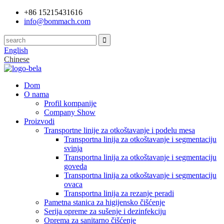
+86 15215431616
info@bommach.com
English
Chinese
Dom
O nama
Profil kompanije
Company Show
Proizvodi
Transportne linije za otkoštavanje i podelu mesa
Transportna linija za otkoštavanje i segmentaciju
svinja
Transportna linija za otkoštavanje i segmentaciju
goveda
Transportna linija za otkoštavanje i segmentaciju
ovaca
Transportna linija za rezanje peradi
Pametna stanica za higijensko čišćenje
Serija opreme za sušenje i dezinfekciju
Oprema za sanitarno čišćenje