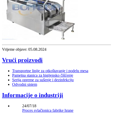
Vrijeme objave: 05.08.2024
Vrući proizvodi
Transportne linije za otkoštavanje i podelu mesa
Pametna stanica za higijensko čišćenje
Serija opreme za sušenje i dezinfekciju
Odvodni sistem
Informacije o industriji
24/07/18
Proces svlačionica fabrike hrane