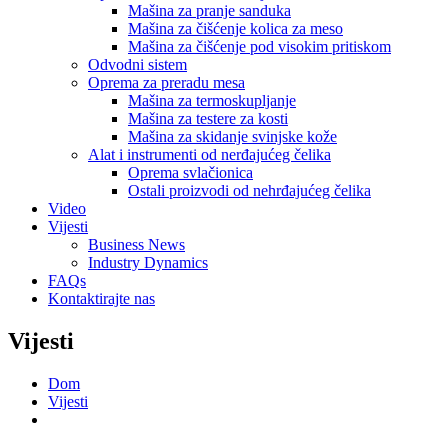
Mašina za pranje sanduka
Mašina za čišćenje kolica za meso
Mašina za čišćenje pod visokim pritiskom
Odvodni sistem
Oprema za preradu mesa
Mašina za termoskupljanje
Mašina za testere za kosti
Mašina za skidanje svinjske kože
Alat i instrumenti od nerđajućeg čelika
Oprema svlačionica
Ostali proizvodi od nehrđajućeg čelika
Video
Vijesti
Business News
Industry Dynamics
FAQs
Kontaktirajte nas
Vijesti
Dom
Vijesti