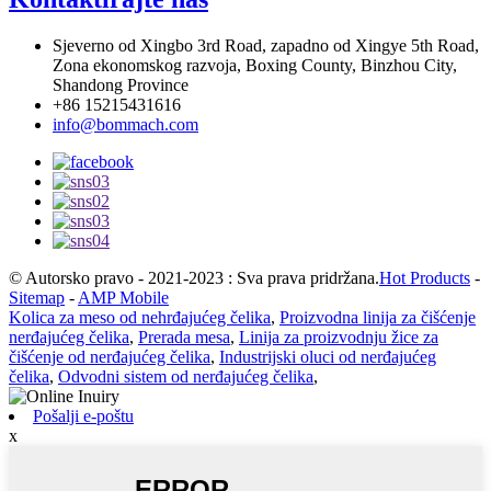
Sjeverno od Xingbo 3rd Road, zapadno od Xingye 5th Road,
Zona ekonomskog razvoja, Boxing County, Binzhou City,
Shandong Province
+86 15215431616
info@bommach.com
© Autorsko pravo - 2021-2023 : Sva prava pridržana.
Hot Products
-
Sitemap
-
AMP Mobile
Kolica za meso od nehrđajućeg čelika
,
Proizvodna linija za čišćenje
nerđajućeg čelika
,
Prerada mesa
,
Linija za proizvodnju žice za
čišćenje od nerđajućeg čelika
,
Industrijski oluci od nerđajućeg
čelika
,
Odvodni sistem od nerđajućeg čelika
,
Pošalji e-poštu
x