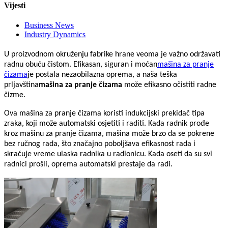
Vijesti
Business News
Industry Dynamics
U proizvodnom okruženju fabrike hrane veoma je važno održavati
radnu obuću čistom. Efikasan, siguran i moćan
mašina za pranje
čizama
je postala nezaobilazna oprema, a naša teška
prljavština
mašina za pranje čizama
može efikasno očistiti radne
čizme.
Ova mašina za pranje čizama koristi indukcijski prekidač tipa
zraka, koji može automatski osjetiti i raditi. Kada radnik prođe
kroz mašinu za pranje čizama, mašina može brzo da se pokrene
bez ručnog rada, što značajno poboljšava efikasnost rada i
skraćuje vreme ulaska radnika u radionicu. Kada oseti da su svi
radnici prošli, oprema automatski prestaje da radi.