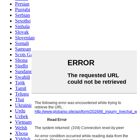
Persian
Punjabi
Serbian
Sesotho
Sinhala
Slovak
Slovenian
Somali
Samoan
Scots Gaelic
Shona
Sindhi
Sundanese
Swahili
Tajik
Tamil
Telugu
Thai
Ukrainian
Urdu
Uzbek
Vietnamese
Welsh
Xhosa
Yiddish