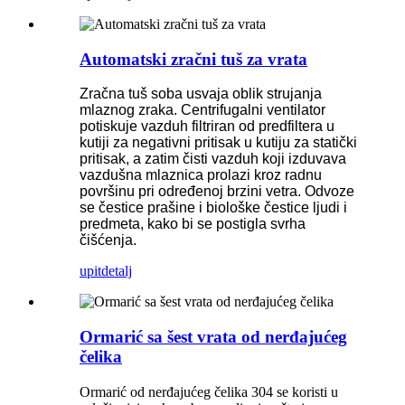
Automatski zračni tuš za vrata
Zračna tuš soba usvaja oblik strujanja
mlaznog zraka. Centrifugalni ventilator
potiskuje vazduh filtriran od predfiltera u
kutiji za negativni pritisak u kutiju za statički
pritisak, a zatim čisti vazduh koji izduvava
vazdušna mlaznica prolazi kroz radnu
površinu pri određenoj brzini vetra. Odvoze
se čestice prašine i biološke čestice ljudi i
predmeta, kako bi se postigla svrha
čišćenja.
upit
detalj
Ormarić sa šest vrata od nerđajućeg
čelika
Ormarić od nerđajućeg čelika 304 se koristi u