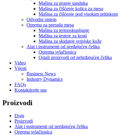
Mašina za pranje sanduka
Mašina za čišćenje kolica za meso
Mašina za čišćenje pod visokim pritiskom
Odvodni sistem
Oprema za preradu mesa
Mašina za termoskupljanje
Mašina za testere za kosti
Mašina za skidanje svinjske kože
Alat i instrumenti od nerđajućeg čelika
Oprema svlačionica
Ostali proizvodi od nehrđajućeg čelika
Video
Vijesti
Business News
Industry Dynamics
FAQs
Kontaktirajte nas
Proizvodi
Dom
Proizvodi
Alat i instrumenti od nerđajućeg čelika
Oprema svlačionica