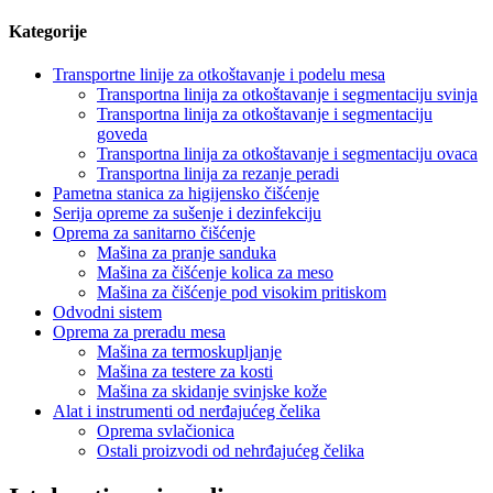
Kategorije
Transportne linije za otkoštavanje i podelu mesa
Transportna linija za otkoštavanje i segmentaciju svinja
Transportna linija za otkoštavanje i segmentaciju
goveda
Transportna linija za otkoštavanje i segmentaciju ovaca
Transportna linija za rezanje peradi
Pametna stanica za higijensko čišćenje
Serija opreme za sušenje i dezinfekciju
Oprema za sanitarno čišćenje
Mašina za pranje sanduka
Mašina za čišćenje kolica za meso
Mašina za čišćenje pod visokim pritiskom
Odvodni sistem
Oprema za preradu mesa
Mašina za termoskupljanje
Mašina za testere za kosti
Mašina za skidanje svinjske kože
Alat i instrumenti od nerđajućeg čelika
Oprema svlačionica
Ostali proizvodi od nehrđajućeg čelika