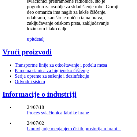
svlačionici prehrambene radionice, što je
pogodno za osoblje za skladištenje robe. Gornji
deo ormarića ima nagib za lakše čišćenje.
odabrano, kao što je obična tajna brava,
zaključavanje otiskom prsta, zaključavanje
lozinkom i tako dalje.
upit
detalj
Vrući proizvodi
Transportne linije za otkoštavanje i podelu mesa
Pametna stanica za higijensko čišćenje
Serija opreme za sušenje i dezinfekciju
Odvodni sistem
Informacije o industriji
24/07/18
Proces svlačionica fabrike hrane
24/07/02
Upravljanje menjanjem čistih prostorija u hrani...