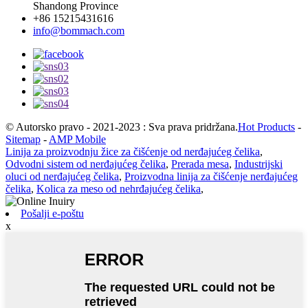
Shandong Province
+86 15215431616
info@bommach.com
© Autorsko pravo - 2021-2023 : Sva prava pridržana.
Hot Products
-
Sitemap
-
AMP Mobile
Linija za proizvodnju žice za čišćenje od nerđajućeg čelika
,
Odvodni sistem od nerđajućeg čelika
,
Prerada mesa
,
Industrijski
oluci od nerđajućeg čelika
,
Proizvodna linija za čišćenje nerđajućeg
čelika
,
Kolica za meso od nehrđajućeg čelika
,
Pošalji e-poštu
x