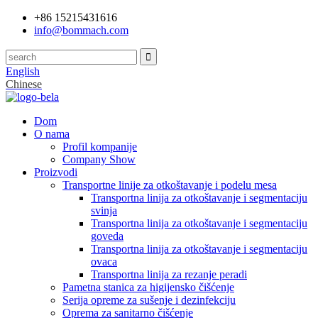
+86 15215431616
info@bommach.com
English
Chinese
Dom
O nama
Profil kompanije
Company Show
Proizvodi
Transportne linije za otkoštavanje i podelu mesa
Transportna linija za otkoštavanje i segmentaciju
svinja
Transportna linija za otkoštavanje i segmentaciju
goveda
Transportna linija za otkoštavanje i segmentaciju
ovaca
Transportna linija za rezanje peradi
Pametna stanica za higijensko čišćenje
Serija opreme za sušenje i dezinfekciju
Oprema za sanitarno čišćenje