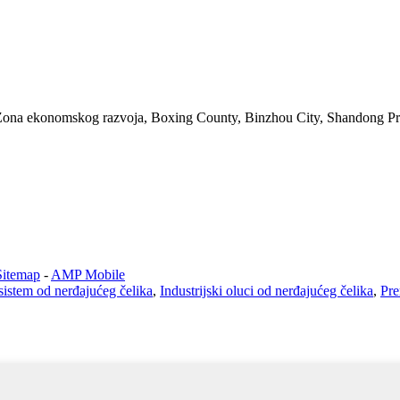
Zona ekonomskog razvoja, Boxing County, Binzhou City, Shandong P
Sitemap
-
AMP Mobile
istem od nerđajućeg čelika
,
Industrijski oluci od nerđajućeg čelika
,
Pre