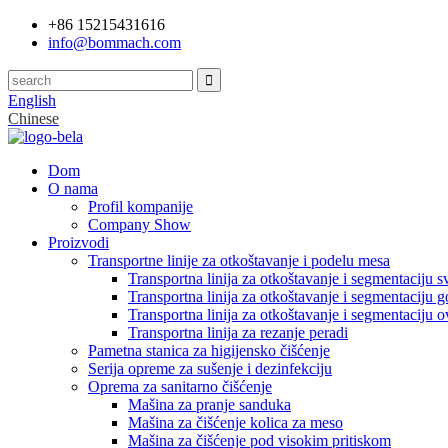
+86 15215431616
info@bommach.com
English
Chinese
Dom
O nama
Profil kompanije
Company Show
Proizvodi
Transportne linije za otkoštavanje i podelu mesa
Transportna linija za otkoštavanje i segmentaciju s
Transportna linija za otkoštavanje i segmentaciju 
Transportna linija za otkoštavanje i segmentaciju 
Transportna linija za rezanje peradi
Pametna stanica za higijensko čišćenje
Serija opreme za sušenje i dezinfekciju
Oprema za sanitarno čišćenje
Mašina za pranje sanduka
Mašina za čišćenje kolica za meso
Mašina za čišćenje pod visokim pritiskom