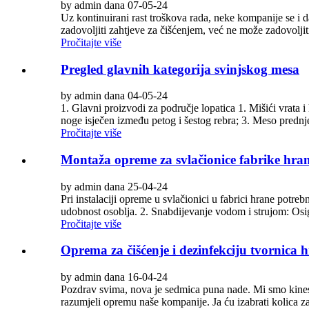
by admin dana 07-05-24
Uz kontinuirani rast troškova rada, neke kompanije se i d
zadovoljiti zahtjeve za čišćenjem, već ne može zadovoljiti
Pročitajte više
Pregled glavnih kategorija svinjskog mesa
by admin dana 04-05-24
1. Glavni proizvodi za područje lopatica 1. Mišići vrata i
noge isječen između petog i šestog rebra; 3. Meso prednje
Pročitajte više
Montaža opreme za svlačionice fabrike hra
by admin dana 25-04-24
Pri instalaciji opreme u svlačionici u fabrici hrane potreb
udobnost osoblja. 2. Snabdijevanje vodom i strujom: Osigu
Pročitajte više
Oprema za čišćenje i dezinfekciju tvornica 
by admin dana 16-04-24
Pozdrav svima, nova je sedmica puna nade. Mi smo kineski 
razumjeli opremu naše kompanije. Ja ću izabrati kolica z