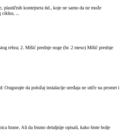
, plastičnih kontejnera itd., koje ne samo da ne može
ciklus, ...
estog rebra; 2. Mišić prednje noge (br. 2 meso) Mišić prednje
d: Osigurajte da položaj instalacije uređaja ne utiče na promet i
a hrane. Ali da bismo detaljnije opisali, kako biste bolje