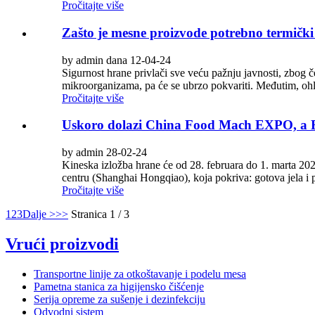
Pročitajte više
Zašto je mesne proizvode potrebno termičk
by admin dana 12-04-24
Sigurnost hrane privlači sve veću pažnju javnosti, zbog če
mikroorganizama, pa će se ubrzo pokvariti. Međutim, oh
Pročitajte više
Uskoro dolazi China Food Mach EXPO, a B
by admin 28-02-24
Kineska izložba hrane će od 28. februara do 1. marta 20
centru (Shanghai Hongqiao), koja pokriva: gotova jela i 
Pročitajte više
1
2
3
Dalje >
>>
Stranica 1 / 3
Vrući proizvodi
Transportne linije za otkoštavanje i podelu mesa
Pametna stanica za higijensko čišćenje
Serija opreme za sušenje i dezinfekciju
Odvodni sistem