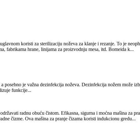
e uglavnom koristi za sterilizaciju noževa za klanje i rezanje. To je neop
ama, fabrikama hrane, linijama za proizvodnju mesa, itd. Bomeida k...
e, a posebno je važna dezinfekcija noževa. Dezinfekcija nožem može izbje
izuje funkcije...
državati radnu obuću čistom. Efikasna, sigurna i moćna mašina za pran
 radne čizme. Ova mašina za pranje čizama koristi indukcionu gredu...