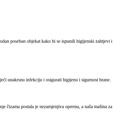
hodan poseban objekat kako bi se ispunili higijenski zahtjevi i
ći unakrsnu infekciju i osigurati higijenu i sigurnost hrane.
je čizama postala je nezamjenjiva oprema, a naša mašina za