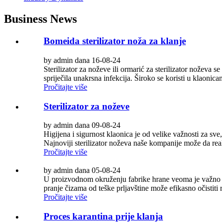
Business News
Bomeida sterilizator noža za klanje
by admin dana 16-08-24
Sterilizator za noževe ili ormarić za sterilizator noževa s
spriječila unakrsna infekcija. Široko se koristi u klaonic
Pročitajte više
Sterilizator za noževe
by admin dana 09-08-24
Higijena i sigurnost klaonica je od velike važnosti za sv
Najnoviji sterilizator noževa naše kompanije može da real
Pročitajte više
by admin dana 05-08-24
U proizvodnom okruženju fabrike hrane veoma je važno o
pranje čizama od teške prljavštine može efikasno očistiti
Pročitajte više
Proces karantina prije klanja