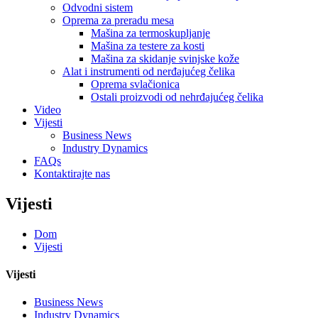
Odvodni sistem
Oprema za preradu mesa
Mašina za termoskupljanje
Mašina za testere za kosti
Mašina za skidanje svinjske kože
Alat i instrumenti od nerđajućeg čelika
Oprema svlačionica
Ostali proizvodi od nehrđajućeg čelika
Video
Vijesti
Business News
Industry Dynamics
FAQs
Kontaktirajte nas
Vijesti
Dom
Vijesti
Vijesti
Business News
Industry Dynamics