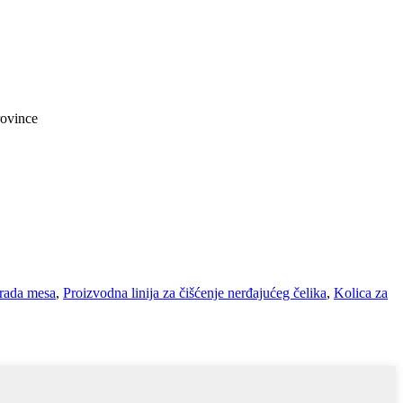
rovince
rada mesa
,
Proizvodna linija za čišćenje nerđajućeg čelika
,
Kolica za