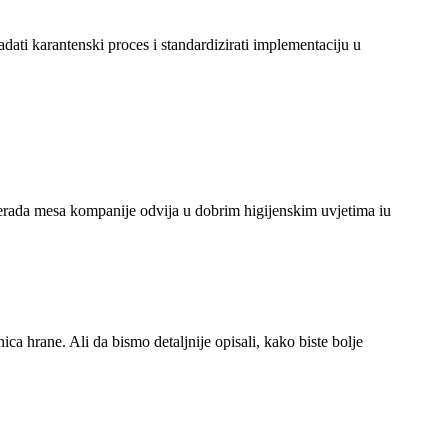
adati karantenski proces i standardizirati implementaciju u
rerada mesa kompanije odvija u dobrim higijenskim uvjetima iu
a hrane. Ali da bismo detaljnije opisali, kako biste bolje