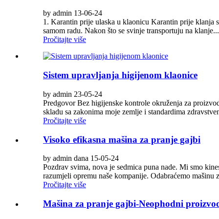
by admin 13-06-24
1. Karantin prije ulaska u klaonicu Karantin prije klanja 
samom radu. Nakon što se svinje transportuju na klanje...
Pročitajte više
Sistem upravljanja higijenom klaonice
by admin 23-05-24
Predgovor Bez higijenske kontrole okruženja za proizvod
skladu sa zakonima moje zemlje i standardima zdravstveno
Pročitajte više
Visoko efikasna mašina za pranje gajbi
by admin dana 15-05-24
Pozdrav svima, nova je sedmica puna nade. Mi smo kineski 
razumjeli opremu naše kompanije. Odabraćemo mašinu za
Pročitajte više
Mašina za pranje gajbi-Neophodni proizvo