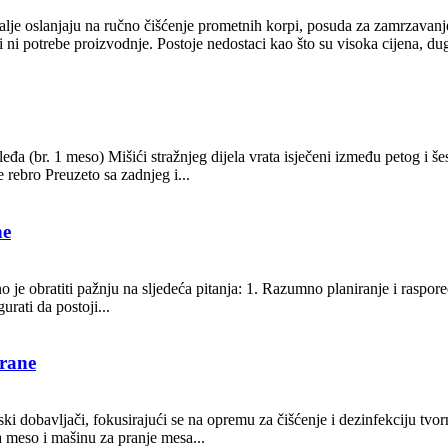
alje oslanjaju na ručno čišćenje prometnih korpi, posuda za zamrzavanje
 ni potrebe proizvodnje. Postoje nedostaci kao što su visoka cijena, dug 
 leđa (br. 1 meso) Mišići stražnjeg dijela vrata isječeni između petog i š
 rebro Preuzeto sa zadnjeg i...
ne
no je obratiti pažnju na sljedeća pitanja: 1. Razumno planiranje i raspore
rati da postoji...
hrane
dobavljači, fokusirajući se na opremu za čišćenje i dezinfekciju tvornic
a meso i mašinu za pranje mesa...