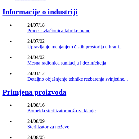
Informacije o industriji
24/07/18
Proces svlačionica fabrike hrane
24/07/02
Upravljanje menjanjem čistih prostorija u hrani...
24/04/02
Mesna radionica sanitacija i dezinfekcija
24/01/12
Detaljno objašnjenje tehnike rezbarenja svinjetine...
Primjena proizvoda
24/08/16
Bomeida sterilizator noža za klanje
24/08/09
Sterilizator za noževe
24/08/05