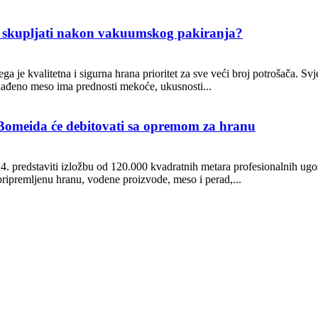
i skupljati nakon vakuumskog pakiranja?
ga je kvalitetna i sigurna hrana prioritet za sve veći broj potrošača. S
lađeno meso ima prednosti mekoće, ukusnosti...
omeida će debitovati sa opremom za hranu
24. predstaviti izložbu od 120.000 kvadratnih metara profesionalnih ug
pripremljenu hranu, vodene proizvode, meso i perad,...