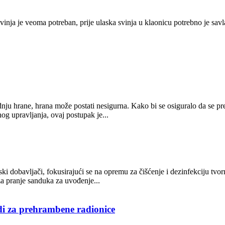
svinja je veoma potreban, prije ulaska svinja u klaonicu potrebno je savl
nju hrane, hrana može postati nesigurna. Kako bi se osiguralo da se p
g upravljanja, ovaj postupak je...
dobavljači, fokusirajući se na opremu za čišćenje i dezinfekciju tvornic
 pranje sanduka za uvođenje...
di za prehrambene radionice