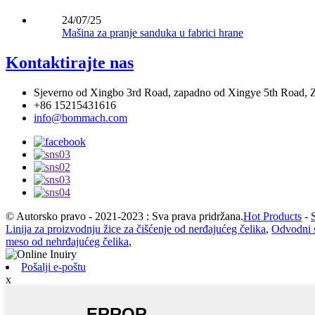
24/07/25
Mašina za pranje sanduka u fabrici hrane
Kontaktirajte nas
Sjeverno od Xingbo 3rd Road, zapadno od Xingye 5th Road, 
+86 15215431616
info@bommach.com
© Autorsko pravo - 2021-2023 : Sva prava pridržana.
Hot Products
-
Linija za proizvodnju žice za čišćenje od nerđajućeg čelika
,
Odvodni s
meso od nehrđajućeg čelika
,
Pošalji e-poštu
x