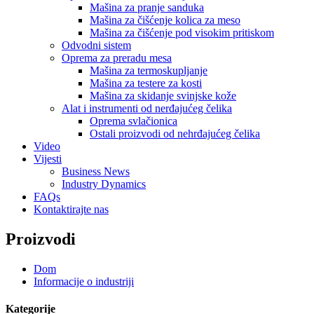
Mašina za pranje sanduka
Mašina za čišćenje kolica za meso
Mašina za čišćenje pod visokim pritiskom
Odvodni sistem
Oprema za preradu mesa
Mašina za termoskupljanje
Mašina za testere za kosti
Mašina za skidanje svinjske kože
Alat i instrumenti od nerđajućeg čelika
Oprema svlačionica
Ostali proizvodi od nehrđajućeg čelika
Video
Vijesti
Business News
Industry Dynamics
FAQs
Kontaktirajte nas
Proizvodi
Dom
Informacije o industriji
Kategorije