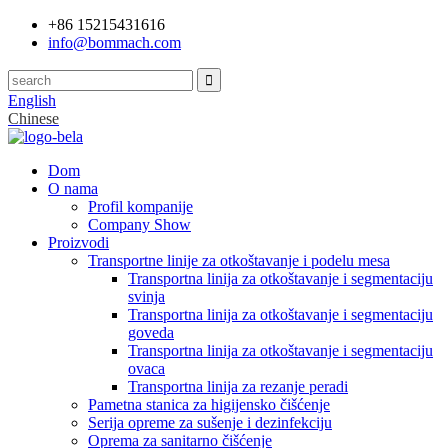
+86 15215431616
info@bommach.com
English
Chinese
Dom
O nama
Profil kompanije
Company Show
Proizvodi
Transportne linije za otkoštavanje i podelu mesa
Transportna linija za otkoštavanje i segmentaciju
svinja
Transportna linija za otkoštavanje i segmentaciju
goveda
Transportna linija za otkoštavanje i segmentaciju
ovaca
Transportna linija za rezanje peradi
Pametna stanica za higijensko čišćenje
Serija opreme za sušenje i dezinfekciju
Oprema za sanitarno čišćenje