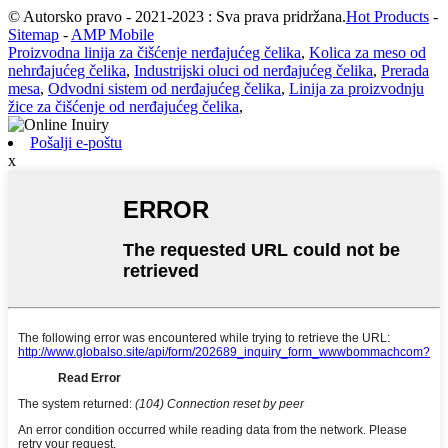
© Autorsko pravo - 2021-2023 : Sva prava pridržana.
Hot Products
-
Sitemap
-
AMP Mobile
Proizvodna linija za čišćenje nerđajućeg čelika
,
Kolica za meso od
nehrđajućeg čelika
,
Industrijski oluci od nerđajućeg čelika
,
Prerada
mesa
,
Odvodni sistem od nerđajućeg čelika
,
Linija za proizvodnju
žice za čišćenje od nerđajućeg čelika
,
Pošalji e-poštu
x