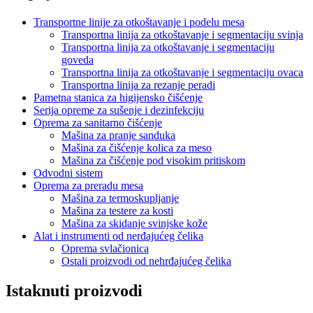
Transportne linije za otkoštavanje i podelu mesa
Transportna linija za otkoštavanje i segmentaciju svinja
Transportna linija za otkoštavanje i segmentaciju
goveda
Transportna linija za otkoštavanje i segmentaciju ovaca
Transportna linija za rezanje peradi
Pametna stanica za higijensko čišćenje
Serija opreme za sušenje i dezinfekciju
Oprema za sanitarno čišćenje
Mašina za pranje sanduka
Mašina za čišćenje kolica za meso
Mašina za čišćenje pod visokim pritiskom
Odvodni sistem
Oprema za preradu mesa
Mašina za termoskupljanje
Mašina za testere za kosti
Mašina za skidanje svinjske kože
Alat i instrumenti od nerđajućeg čelika
Oprema svlačionica
Ostali proizvodi od nehrđajućeg čelika
Istaknuti proizvodi