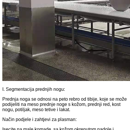
I. Segmentacija prednjih nogu:
Prednja noga se odnosi na peto rebro od tibije, koje se može
podijeliti na meso prednje noge s kožom, prednji red, kost
nogu, potiljak, meso tetive i lakat.
Način podjele i zahtjevi za plasman:
Isecite na male komade, sa kožom okrenutom nadole i