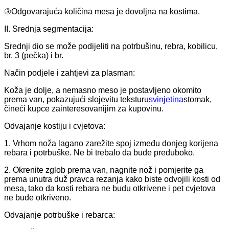
③Odgovarajuća količina mesa je dovoljna na kostima.
II. Srednja segmentacija:
Srednji dio se može podijeliti na potrbušinu, rebra, kobilicu,
br. 3 (pečka) i br.
Način podjele i zahtjevi za plasman:
Koža je dolje, a nemasno meso je postavljeno okomito
prema van, pokazujući slojevitu teksturu
svinjetina
stomak,
čineći kupce zainteresovanijim za kupovinu.
Odvajanje kostiju i cvjetova:
1. Vrhom noža lagano zarežite spoj između donjeg korijena
rebara i potrbuške. Ne bi trebalo da bude preduboko.
2. Okrenite zglob prema van, nagnite nož i pomjerite ga
prema unutra duž pravca rezanja kako biste odvojili kosti od
mesa, tako da kosti rebara ne budu otkrivene i pet cvjetova
ne bude otkriveno.
Odvajanje potrbuške i rebarca: