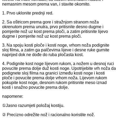
nemasnim mesom prema van, i stavite okomito.
1. Prvo uklonite prednji red.
2. Sa oštricom prema gore i stražnjom stranom noža
okrenutom prema unutra, prvo pritisnite desno dugme i
pomjerite nož uz kost prema ploči, a zatim pritisnite lijevo
dugme i pomjerite nož uz kost prema ploči.
3. Na spoju kosti ploče i kosti noge, vrhom noža podignite
sloj filma, a zatim ga palčevima lijeve i desne ruke gurnite
naprijed dok ne dođe do ruba pločasta kost.
4. Podignite kost noge lijevom rukom, a nožem u desnoj ruci
povucite prema dolje duž kosti noge. Upotrijebite vrh noža da
podignete sloj filma na granici između kosti noge i kosti
ploče i povucite prema dolje vrhom noža. Lijevom rukom
pokupite kost noge, desnom rukom pritisnite meso iznad
kosti i snažno povucite prema dolje.
napomene:
①Jasno razumjeti položaj kostiju.
② Precizno odrežite nož i racionalno koristite nož.