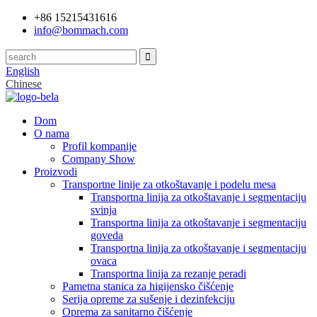
+86 15215431616
info@bommach.com
English
Chinese
Dom
O nama
Profil kompanije
Company Show
Proizvodi
Transportne linije za otkoštavanje i podelu mesa
Transportna linija za otkoštavanje i segmentaciju
svinja
Transportna linija za otkoštavanje i segmentaciju
goveda
Transportna linija za otkoštavanje i segmentaciju
ovaca
Transportna linija za rezanje peradi
Pametna stanica za higijensko čišćenje
Serija opreme za sušenje i dezinfekciju
Oprema za sanitarno čišćenje