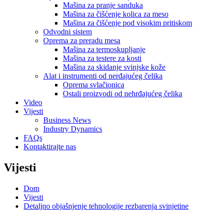
Mašina za pranje sanduka
Mašina za čišćenje kolica za meso
Mašina za čišćenje pod visokim pritiskom
Odvodni sistem
Oprema za preradu mesa
Mašina za termoskupljanje
Mašina za testere za kosti
Mašina za skidanje svinjske kože
Alat i instrumenti od nerđajućeg čelika
Oprema svlačionica
Ostali proizvodi od nehrđajućeg čelika
Video
Vijesti
Business News
Industry Dynamics
FAQs
Kontaktirajte nas
Vijesti
Dom
Vijesti
Detaljno objašnjenje tehnologije rezbarenja svinjetine