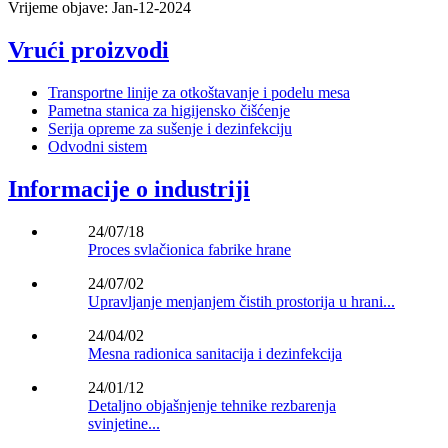
Vrijeme objave: Jan-12-2024
Vrući proizvodi
Transportne linije za otkoštavanje i podelu mesa
Pametna stanica za higijensko čišćenje
Serija opreme za sušenje i dezinfekciju
Odvodni sistem
Informacije o industriji
24/07/18
Proces svlačionica fabrike hrane
24/07/02
Upravljanje menjanjem čistih prostorija u hrani...
24/04/02
Mesna radionica sanitacija i dezinfekcija
24/01/12
Detaljno objašnjenje tehnike rezbarenja
svinjetine...