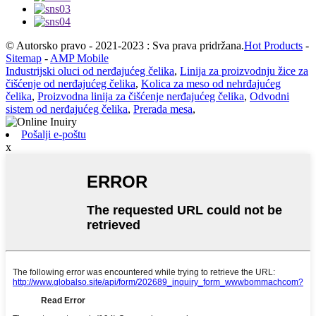
© Autorsko pravo - 2021-2023 : Sva prava pridržana.
Hot Products
-
Sitemap
-
AMP Mobile
Industrijski oluci od nerđajućeg čelika
,
Linija za proizvodnju žice za
čišćenje od nerđajućeg čelika
,
Kolica za meso od nehrđajućeg
čelika
,
Proizvodna linija za čišćenje nerđajućeg čelika
,
Odvodni
sistem od nerđajućeg čelika
,
Prerada mesa
,
Pošalji e-poštu
x