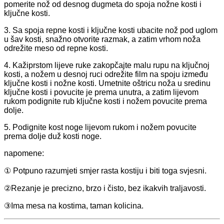
pomerite nož od desnog dugmeta do spoja nožne kosti i
ključne kosti.
3. Sa spoja repne kosti i ključne kosti ubacite nož pod uglom
u šav kosti, snažno otvorite razmak, a zatim vrhom noža
odrežite meso od repne kosti.
4. Kažiprstom lijeve ruke zakopčajte malu rupu na ključnoj
kosti, a nožem u desnoj ruci odrežite film na spoju između
ključne kosti i nožne kosti. Umetnite oštricu noža u sredinu
ključne kosti i povucite je prema unutra, a zatim lijevom
rukom podignite rub ključne kosti i nožem povucite prema
dolje.
5. Podignite kost noge lijevom rukom i nožem povucite
prema dolje duž kosti noge.
napomene:
① Potpuno razumjeti smjer rasta kostiju i biti toga svjesni.
②Rezanje je precizno, brzo i čisto, bez ikakvih traljavosti.
③Ima mesa na kostima, taman kolicina.