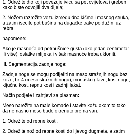
1. Odrežite dio koji povezuje ivicu sa pet cvijetova i greben
kako biste odvojili dva dijela;
2. Nožem razrežite vezu između dna kičme i masnog struka,
a zatim isecite potrbušinu na dugačke trake po dužini uz
rebra.
napomene:
Ako je masnoća od potrbušnice gusta (oko jedan centimetar
ili više), ostatke mlijeka i višak masnoće treba ukloniti.
III. Segmentacija zadnje noge:
Zadnje noge se mogu podijeliti na meso stražnjih nogu bez
kože, br. 4 (meso stražnjih nogu), monašku glavu, kost nogu,
ključnu kost, repnu kost i zadnji lakat.
Način podjele i zahtjevi za plasman:
Meso narežite na male komade i stavite kožu okomito tako
da nemasno meso bude okrenuto prema van.
1. Odrežite od repne kosti.
2. Odrežite nož od repne kosti do lijevog dugmeta, a zatim