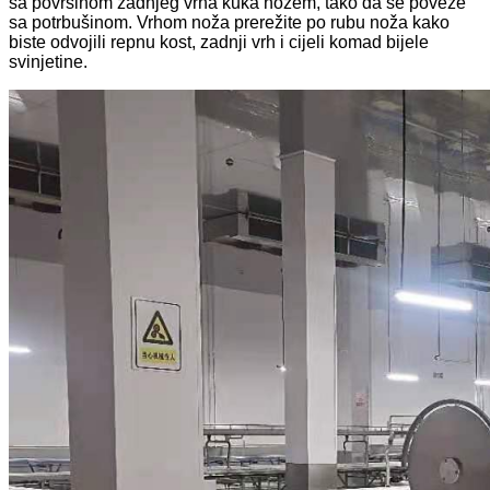
sa površinom zadnjeg vrha kuka nožem, tako da se poveže
sa potrbušinom. Vrhom noža prerežite po rubu noža kako
biste odvojili repnu kost, zadnji vrh i cijeli komad bijele
svinjetine.