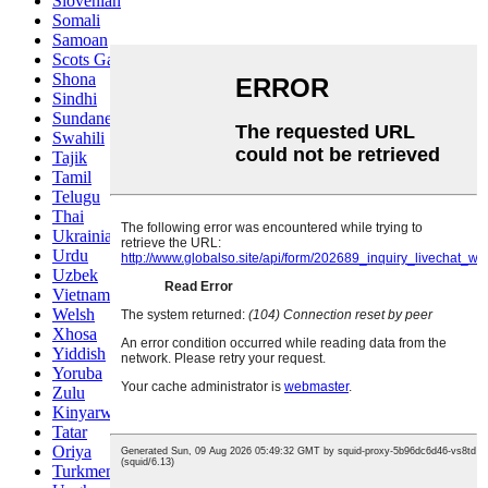
Slovenian
Somali
Samoan
Scots Gaelic
Shona
Sindhi
Sundanese
Swahili
Tajik
Tamil
Telugu
Thai
Ukrainian
Urdu
Uzbek
Vietnamese
Welsh
Xhosa
Yiddish
Yoruba
Zulu
Kinyarwanda
Tatar
Oriya
Turkmen