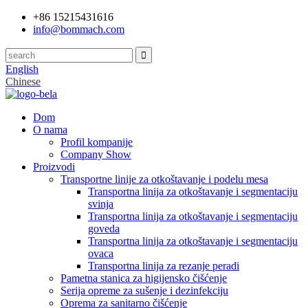
+86 15215431616
info@bommach.com
English
Chinese
Dom
O nama
Profil kompanije
Company Show
Proizvodi
Transportne linije za otkoštavanje i podelu mesa
Transportna linija za otkoštavanje i segmentaciju
svinja
Transportna linija za otkoštavanje i segmentaciju
goveda
Transportna linija za otkoštavanje i segmentaciju
ovaca
Transportna linija za rezanje peradi
Pametna stanica za higijensko čišćenje
Serija opreme za sušenje i dezinfekciju
Oprema za sanitarno čišćenje