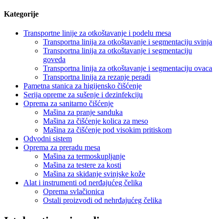
Kategorije
Transportne linije za otkoštavanje i podelu mesa
Transportna linija za otkoštavanje i segmentaciju svinja
Transportna linija za otkoštavanje i segmentaciju
goveda
Transportna linija za otkoštavanje i segmentaciju ovaca
Transportna linija za rezanje peradi
Pametna stanica za higijensko čišćenje
Serija opreme za sušenje i dezinfekciju
Oprema za sanitarno čišćenje
Mašina za pranje sanduka
Mašina za čišćenje kolica za meso
Mašina za čišćenje pod visokim pritiskom
Odvodni sistem
Oprema za preradu mesa
Mašina za termoskupljanje
Mašina za testere za kosti
Mašina za skidanje svinjske kože
Alat i instrumenti od nerđajućeg čelika
Oprema svlačionica
Ostali proizvodi od nehrđajućeg čelika