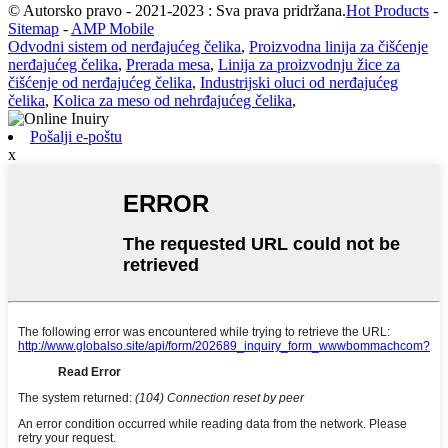
© Autorsko pravo - 2021-2023 : Sva prava pridržana.
Hot Products
-
Sitemap
-
AMP Mobile
Odvodni sistem od nerđajućeg čelika
,
Proizvodna linija za čišćenje
nerđajućeg čelika
,
Prerada mesa
,
Linija za proizvodnju žice za
čišćenje od nerđajućeg čelika
,
Industrijski oluci od nerđajućeg
čelika
,
Kolica za meso od nehrđajućeg čelika
,
Pošalji e-poštu
x