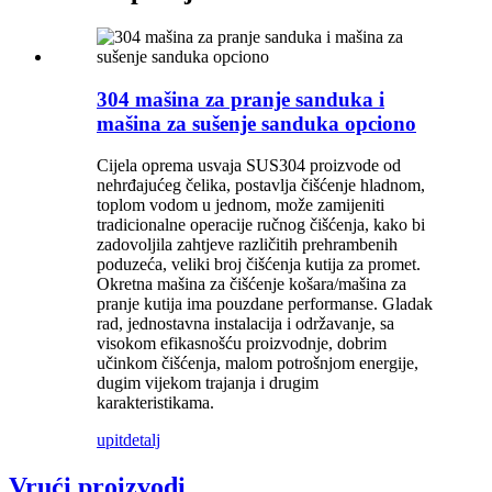
304 mašina za pranje sanduka i
mašina za sušenje sanduka opciono
Cijela oprema usvaja SUS304 proizvode od
nehrđajućeg čelika, postavlja čišćenje hladnom,
toplom vodom u jednom, može zamijeniti
tradicionalne operacije ručnog čišćenja, kako bi
zadovoljila zahtjeve različitih prehrambenih
poduzeća, veliki broj čišćenja kutija za promet.
Okretna mašina za čišćenje košara/mašina za
pranje kutija ima pouzdane performanse. Gladak
rad, jednostavna instalacija i održavanje, sa
visokom efikasnošću proizvodnje, dobrim
učinkom čišćenja, malom potrošnjom energije,
dugim vijekom trajanja i drugim
karakteristikama.
upit
detalj
Vrući proizvodi