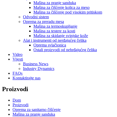
Mašina za pranje sanduka
Mašina za čišćenje kolica za meso
Mašina za čišćenje pod visokim pritiskom
Odvodni sistem
Oprema za preradu mesa
Mašina za termoskupljanje
Mašina za testere za kosti
Mašina za skidanje svinjske kože
Alat i instrumenti od nerđajućeg čelika
Oprema svlačionica
Ostali proizvodi od nehrđajućeg čelika
Video
Vijesti
Business News
Industry Dynamics
FAQs
Kontaktirajte nas
Proizvodi
Dom
Proizvodi
Oprema za sanitarno čišćenje
Mašina za pranje sanduka