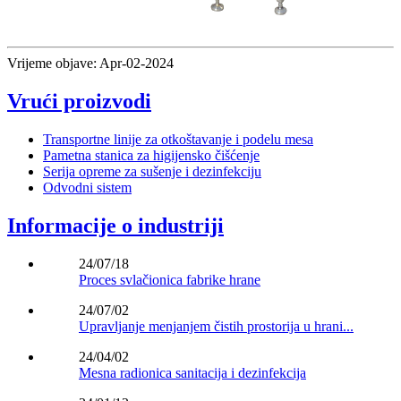
Vrijeme objave: Apr-02-2024
Vrući proizvodi
Transportne linije za otkoštavanje i podelu mesa
Pametna stanica za higijensko čišćenje
Serija opreme za sušenje i dezinfekciju
Odvodni sistem
Informacije o industriji
24/07/18
Proces svlačionica fabrike hrane
24/07/02
Upravljanje menjanjem čistih prostorija u hrani...
24/04/02
Mesna radionica sanitacija i dezinfekcija