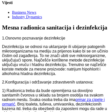
Vijesti
Business News
Industry Dynamics
Mesna radionica sanitacija i dezinfekcija
1.Osnovno poznavanje dezinfekcije
Dezinfekcija se odnosi na uklanjanje ili ubijanje patogenih
mikroorganizama na mediju za prijenos kako bi se on učinio
čistim od zagađenja. To ne znači ubiti sve mikroorganizme,
uključujući spore. Najčešće korištene metode dezinfekcije
uključuju vruću i hladnu dezinfekciju. Trenutno se najčešće
koriste metode za mesne proizvode: natrijum hipohlorit i
alkoholna hladna dezinfekcija.
2.Konfiguracija i održavanje zdravstvenih ustanova:
1) Radionica treba da bude opremljena sa dovoljno
sanitarnih čvorova u skladu sa brojem osoblja na svakom
radnom mestu. Svaka osoba treba da ima
ormar za cipele i
ormarić
. Broj toaleta, tuševa, umivaonika, dezinfekcionih
bazena itd. treba da obezbedi da zaposleni mogu da rade u