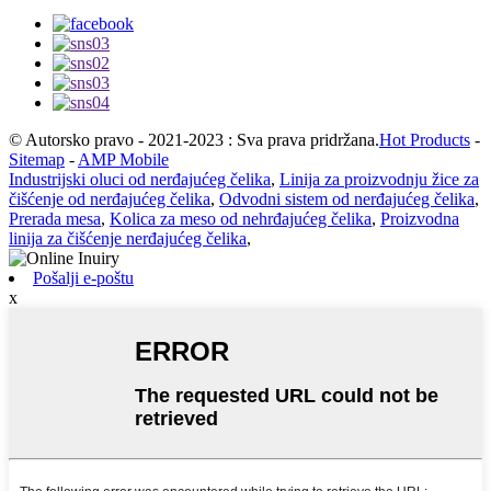
© Autorsko pravo - 2021-2023 : Sva prava pridržana.
Hot Products
-
Sitemap
-
AMP Mobile
Industrijski oluci od nerđajućeg čelika
,
Linija za proizvodnju žice za
čišćenje od nerđajućeg čelika
,
Odvodni sistem od nerđajućeg čelika
,
Prerada mesa
,
Kolica za meso od nehrđajućeg čelika
,
Proizvodna
linija za čišćenje nerđajućeg čelika
,
Pošalji e-poštu
x