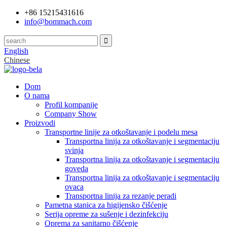
+86 15215431616
info@bommach.com
English
Chinese
Dom
O nama
Profil kompanije
Company Show
Proizvodi
Transportne linije za otkoštavanje i podelu mesa
Transportna linija za otkoštavanje i segmentaciju
svinja
Transportna linija za otkoštavanje i segmentaciju
goveda
Transportna linija za otkoštavanje i segmentaciju
ovaca
Transportna linija za rezanje peradi
Pametna stanica za higijensko čišćenje
Serija opreme za sušenje i dezinfekciju
Oprema za sanitarno čišćenje