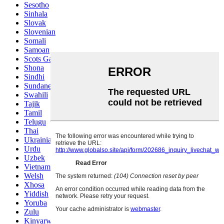
Sesotho
Sinhala
Slovak
Slovenian
Somali
Samoan
Scots Gaelic
Shona
Sindhi
Sundanese
Swahili
Tajik
Tamil
Telugu
Thai
Ukrainian
Urdu
Uzbek
Vietnamese
Welsh
Xhosa
Yiddish
Yoruba
Zulu
Kinyarwanda