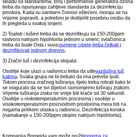
skladu sa standardima. Broj i performanse generatora ozona
treba da ispunjavaju zahtjeve standarda za dezinfekciju
prostora. Kada su sanitarni čvorovi oštećeni, moraju se na
vrijeme popraviti, a potrebno je dodijeliti posebnu osobu da
ih pregleda u svakoj smjeni.
2) Toaleti i tuševi treba da se dezinfikuju sa 150-200ppm
rastvora natrijum hipohlorita jednom u smeni; svlačionica
treba da bude čista i suva;
gumene cipele treba četkati i
dezinfikovati jednom dnevno.
3) Zračni tuš i dezinfekcija stopala:
Osoblje koje ulazi u radionicu treba da uđe
vazdušna tuš
kabina
. Svaka grupa ne bi trebalo da ima previše ljudi.
Tokom procesa zračnog tuširanja, tijelo treba rotirati kako bi
se osiguralo da se svi dijelovi ravnomjerno tuširaju zrakom.
Vrijeme tuširanja zraka ne smije biti kraće od 30 sekundi.
Osoblje u niskotemperaturnim procesima i osoblje u
visokotemperaturnim proizvodnim prostorima mora biti na
nogama prilikom ulaska u radionicu. Dezinfekcija koraka
(namakanje u 150-200ppm otopini natrijum hipohlorita).
Kompanija Bomeida vam može pružiti
oprema za