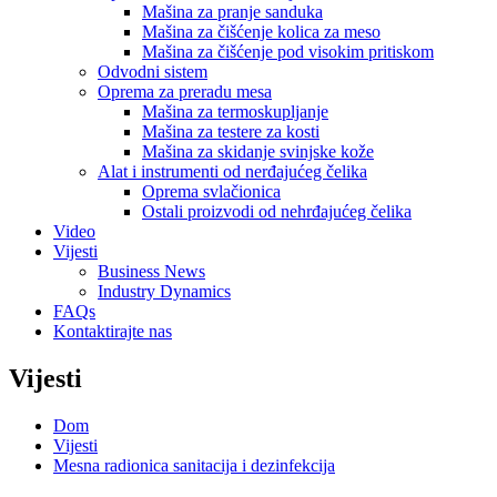
Mašina za pranje sanduka
Mašina za čišćenje kolica za meso
Mašina za čišćenje pod visokim pritiskom
Odvodni sistem
Oprema za preradu mesa
Mašina za termoskupljanje
Mašina za testere za kosti
Mašina za skidanje svinjske kože
Alat i instrumenti od nerđajućeg čelika
Oprema svlačionica
Ostali proizvodi od nehrđajućeg čelika
Video
Vijesti
Business News
Industry Dynamics
FAQs
Kontaktirajte nas
Vijesti
Dom
Vijesti
Mesna radionica sanitacija i dezinfekcija