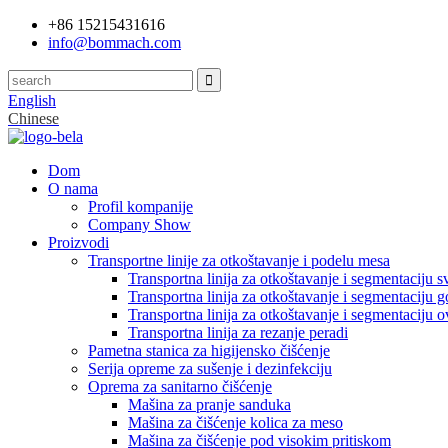
+86 15215431616
info@bommach.com
English
Chinese
Dom
O nama
Profil kompanije
Company Show
Proizvodi
Transportne linije za otkoštavanje i podelu mesa
Transportna linija za otkoštavanje i segmentaciju s
Transportna linija za otkoštavanje i segmentaciju 
Transportna linija za otkoštavanje i segmentaciju 
Transportna linija za rezanje peradi
Pametna stanica za higijensko čišćenje
Serija opreme za sušenje i dezinfekciju
Oprema za sanitarno čišćenje
Mašina za pranje sanduka
Mašina za čišćenje kolica za meso
Mašina za čišćenje pod visokim pritiskom