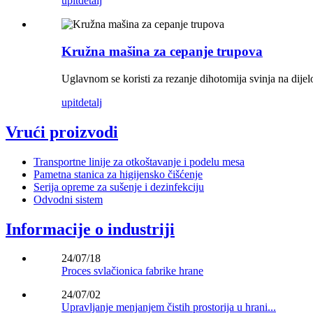
upit
detalj
Kružna mašina za cepanje trupova
Uglavnom se koristi za rezanje dihotomija svinja na dije
upit
detalj
Vrući proizvodi
Transportne linije za otkoštavanje i podelu mesa
Pametna stanica za higijensko čišćenje
Serija opreme za sušenje i dezinfekciju
Odvodni sistem
Informacije o industriji
24/07/18
Proces svlačionica fabrike hrane
24/07/02
Upravljanje menjanjem čistih prostorija u hrani...