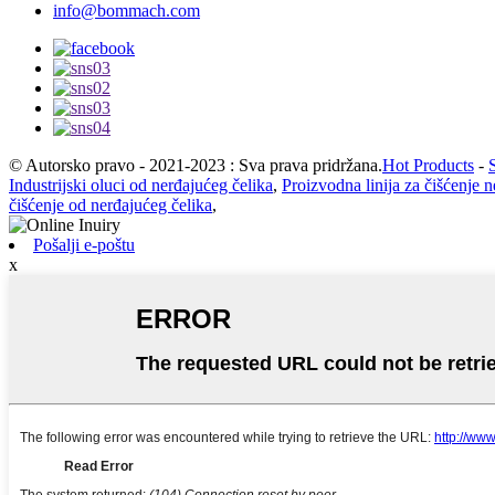
info@bommach.com
© Autorsko pravo - 2021-2023 : Sva prava pridržana.
Hot Products
-
Industrijski oluci od nerđajućeg čelika
,
Proizvodna linija za čišćenje 
čišćenje od nerđajućeg čelika
,
Pošalji e-poštu
x