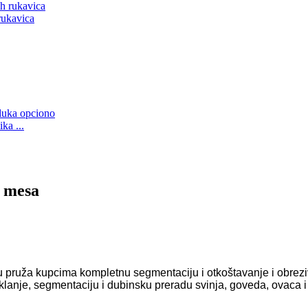
rukavica
ka ...
u mesa
ju pruža kupcima kompletnu segmentaciju i otkoštavanje i obreziv
klanje, segmentaciju i dubinsku preradu svinja, goveda, ovaca i