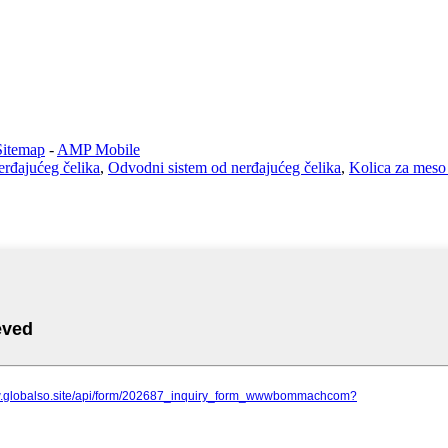
Sitemap
-
AMP Mobile
nerđajućeg čelika
,
Odvodni sistem od nerđajućeg čelika
,
Kolica za meso