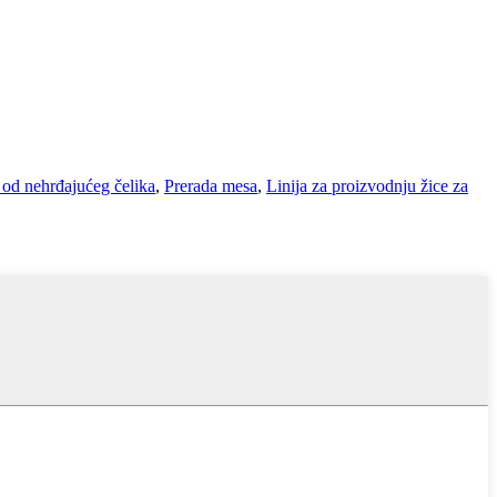
 od nehrđajućeg čelika
,
Prerada mesa
,
Linija za proizvodnju žice za