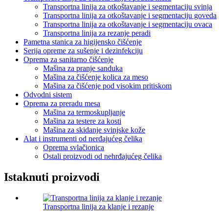
Transportna linija za otkoštavanje i segmentaciju svinja
Transportna linija za otkoštavanje i segmentaciju goveda
Transportna linija za otkoštavanje i segmentaciju ovaca
Transportna linija za rezanje peradi
Pametna stanica za higijensko čišćenje
Serija opreme za sušenje i dezinfekciju
Oprema za sanitarno čišćenje
Mašina za pranje sanduka
Mašina za čišćenje kolica za meso
Mašina za čišćenje pod visokim pritiskom
Odvodni sistem
Oprema za preradu mesa
Mašina za termoskupljanje
Mašina za testere za kosti
Mašina za skidanje svinjske kože
Alat i instrumenti od nerđajućeg čelika
Oprema svlačionica
Ostali proizvodi od nehrđajućeg čelika
Istaknuti proizvodi
Transportna linija za klanje i rezanje