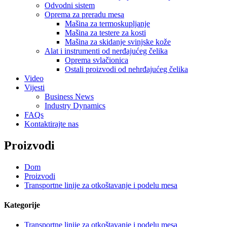
Odvodni sistem
Oprema za preradu mesa
Mašina za termoskupljanje
Mašina za testere za kosti
Mašina za skidanje svinjske kože
Alat i instrumenti od nerđajućeg čelika
Oprema svlačionica
Ostali proizvodi od nehrđajućeg čelika
Video
Vijesti
Business News
Industry Dynamics
FAQs
Kontaktirajte nas
Proizvodi
Dom
Proizvodi
Transportne linije za otkoštavanje i podelu mesa
Kategorije
Transportne linije za otkoštavanje i podelu mesa