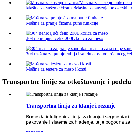
Mašina za sušenje čizama/Mašina za sušenje bokserskih 
Mašina za pranje čizama pune funkcije
304 nehrđajući čelik 200L kolica za meso
304 mašina za pranje rublja i sanduka od nehrđajućeg čeli
Mašina za testere za meso i kosti
Transportne linije za otkoštavanje i podel
Transportna linija za klanje i rezanje
Bomeida inteligentna linija za klanje i segmentaci
pakovanje i sisteme za hlađenje, te je pogodna za 