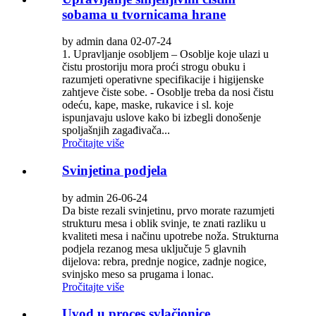
sobama u tvornicama hrane
by admin dana 02-07-24
1. Upravljanje osobljem – Osoblje koje ulazi u
čistu prostoriju mora proći strogu obuku i
razumjeti operativne specifikacije i higijenske
zahtjeve čiste sobe. - Osoblje treba da nosi čistu
odeću, kape, maske, rukavice i sl. koje
ispunjavaju uslove kako bi izbegli donošenje
spoljašnjih zagađivača...
Pročitajte više
Svinjetina podjela
by admin 26-06-24
Da biste rezali svinjetinu, prvo morate razumjeti
strukturu mesa i oblik svinje, te znati razliku u
kvaliteti mesa i načinu upotrebe noža. Strukturna
podjela rezanog mesa uključuje 5 glavnih
dijelova: rebra, prednje nogice, zadnje nogice,
svinjsko meso sa prugama i lonac.
Pročitajte više
Uvod u proces svlačionice