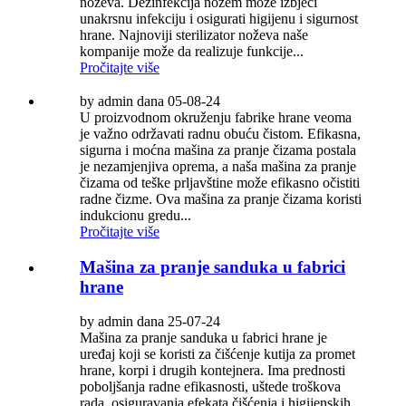
noževa. Dezinfekcija nožem može izbjeći
unakrsnu infekciju i osigurati higijenu i sigurnost
hrane. Najnoviji sterilizator noževa naše
kompanije može da realizuje funkcije...
Pročitajte više
by admin dana 05-08-24
U proizvodnom okruženju fabrike hrane veoma
je važno održavati radnu obuću čistom. Efikasna,
sigurna i moćna mašina za pranje čizama postala
je nezamjenjiva oprema, a naša mašina za pranje
čizama od teške prljavštine može efikasno očistiti
radne čizme. Ova mašina za pranje čizama koristi
indukcionu gredu...
Pročitajte više
Mašina za pranje sanduka u fabrici
hrane
by admin dana 25-07-24
Mašina za pranje sanduka u fabrici hrane je
uređaj koji se koristi za čišćenje kutija za promet
hrane, korpi i drugih kontejnera. Ima prednosti
poboljšanja radne efikasnosti, uštede troškova
rada, osiguravanja efekata čišćenja i higijenskih