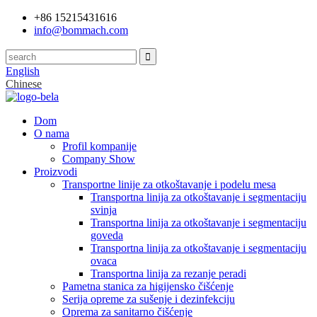
+86 15215431616
info@bommach.com
English
Chinese
Dom
O nama
Profil kompanije
Company Show
Proizvodi
Transportne linije za otkoštavanje i podelu mesa
Transportna linija za otkoštavanje i segmentaciju
svinja
Transportna linija za otkoštavanje i segmentaciju
goveda
Transportna linija za otkoštavanje i segmentaciju
ovaca
Transportna linija za rezanje peradi
Pametna stanica za higijensko čišćenje
Serija opreme za sušenje i dezinfekciju
Oprema za sanitarno čišćenje