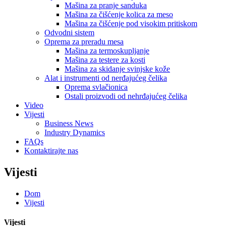
Mašina za pranje sanduka
Mašina za čišćenje kolica za meso
Mašina za čišćenje pod visokim pritiskom
Odvodni sistem
Oprema za preradu mesa
Mašina za termoskupljanje
Mašina za testere za kosti
Mašina za skidanje svinjske kože
Alat i instrumenti od nerđajućeg čelika
Oprema svlačionica
Ostali proizvodi od nehrđajućeg čelika
Video
Vijesti
Business News
Industry Dynamics
FAQs
Kontaktirajte nas
Vijesti
Dom
Vijesti
Vijesti