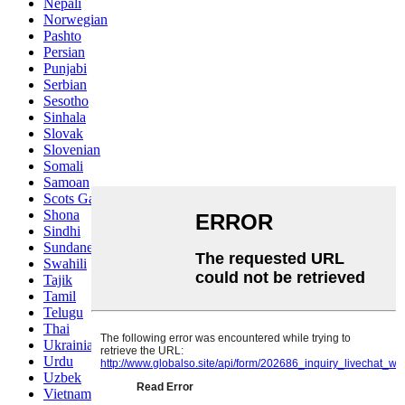
Nepali
Norwegian
Pashto
Persian
Punjabi
Serbian
Sesotho
Sinhala
Slovak
Slovenian
Somali
Samoan
Scots Gaelic
Shona
Sindhi
Sundanese
Swahili
Tajik
Tamil
Telugu
Thai
Ukrainian
Urdu
Uzbek
Vietnamese