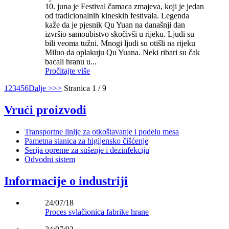
10. juna je Festival čamaca zmajeva, koji je jedan
od tradicionalnih kineskih festivala. Legenda
kaže da je pjesnik Qu Yuan na današnji dan
izvršio samoubistvo skočivši u rijeku. Ljudi su
bili veoma tužni. Mnogi ljudi su otišli na rijeku
Miluo da oplakuju Qu Yuana. Neki ribari su čak
bacali hranu u...
Pročitajte više
1
2
3
4
5
6
Dalje >
>>
Stranica 1 / 9
Vrući proizvodi
Transportne linije za otkoštavanje i podelu mesa
Pametna stanica za higijensko čišćenje
Serija opreme za sušenje i dezinfekciju
Odvodni sistem
Informacije o industriji
24/07/18
Proces svlačionica fabrike hrane