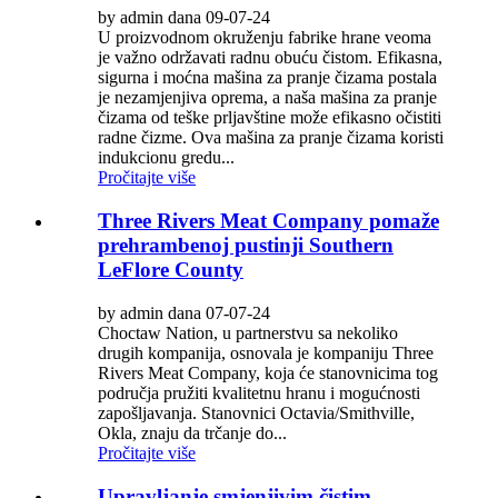
by admin dana 09-07-24
U proizvodnom okruženju fabrike hrane veoma
je važno održavati radnu obuću čistom. Efikasna,
sigurna i moćna mašina za pranje čizama postala
je nezamjenjiva oprema, a naša mašina za pranje
čizama od teške prljavštine može efikasno očistiti
radne čizme. Ova mašina za pranje čizama koristi
indukcionu gredu...
Pročitajte više
Three Rivers Meat Company pomaže
prehrambenoj pustinji Southern
LeFlore County
by admin dana 07-07-24
Choctaw Nation, u partnerstvu sa nekoliko
drugih kompanija, osnovala je kompaniju Three
Rivers Meat Company, koja će stanovnicima tog
područja pružiti kvalitetnu hranu i mogućnosti
zapošljavanja. Stanovnici Octavia/Smithville,
Okla, znaju da trčanje do...
Pročitajte više
Upravljanje smjenjivim čistim