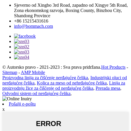
Sjeverno od Xingbo 3rd Road, zapadno od Xingye 5th Road,
Zona ekonomskog razvoja, Boxing County, Binzhou City,
Shandong Province
+86 15215431616
info@bommach.com
© Autorsko pravo - 2021-2023 : Sva prava pridržana.
Hot Products
-
Sitemap
-
AMP Mobile
Proizvodna linija za čišćenje nerđajućeg čelika
,
Industrijski oluci od
nerđajućeg čelika
,
Kolica za meso od nehrđajućeg čelika
,
Linija za
proizvodnju žice za čišćenje od nerđajućeg čelika
,
Prerada mesa
,
Odvodni sistem od nerđajućeg čelika
,
Pošalji e-poštu
x