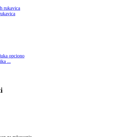
rukavica
ka ...
i