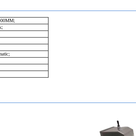
900MM;
k;
atic;