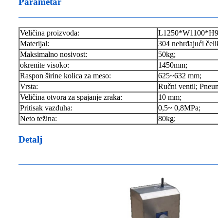
Parametar
Veličina proizvoda:
L1250*W1100*H
Materijal:
304 nehrđajući čeli
Maksimalno nosivost:
50kg;
okrenite visoko:
1450mm;
Raspon širine kolica za meso:
625~632 mm;
Vrsta:
Ručni ventil; Pneum
Veličina otvora za spajanje zraka:
10 mm;
Pritisak vazduha:
0,5~ 0,8MPa;
Neto težina:
80kg;
Detalj