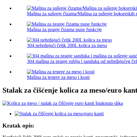
Mašina za sušenje čizama/Mašina za sušenje bokserskih 
Mašina za pranje čizama pune funkcije
304 nehrđajući čelik 200L kolica za meso
304 mašina za pranje rublja i sanduka od nehrđajućeg čeli
Mašina za testere za meso i kosti
Stalak za čišćenje kolica za meso/euro kant
Kratak opis: