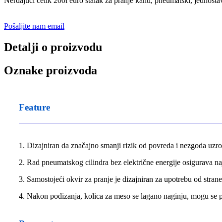
Nerđajući čelik 200l euro stalak za pranje kanti, pneumatski, jednost
Pošaljite nam email
Detalji o proizvodu
Oznake proizvoda
Feature
1. Dizajniran da značajno smanji rizik od povreda i nezgoda uz
2. Rad pneumatskog cilindra bez električne energije osigurava na
3. Samostojeći okvir za pranje je dizajniran za upotrebu od stra
4. Nakon podizanja, kolica za meso se lagano naginju, mogu se po