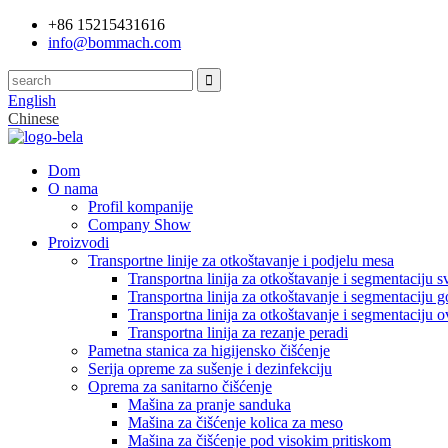
+86 15215431616
info@bommach.com
English
Chinese
Dom
O nama
Profil kompanije
Company Show
Proizvodi
Transportne linije za otkoštavanje i podjelu mesa
Transportna linija za otkoštavanje i segmentaciju s
Transportna linija za otkoštavanje i segmentaciju 
Transportna linija za otkoštavanje i segmentaciju 
Transportna linija za rezanje peradi
Pametna stanica za higijensko čišćenje
Serija opreme za sušenje i dezinfekciju
Oprema za sanitarno čišćenje
Mašina za pranje sanduka
Mašina za čišćenje kolica za meso
Mašina za čišćenje pod visokim pritiskom