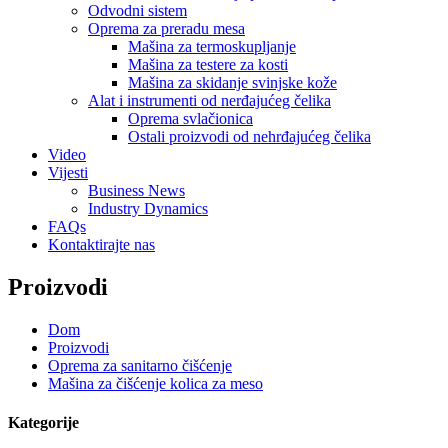
Odvodni sistem
Oprema za preradu mesa
Mašina za termoskupljanje
Mašina za testere za kosti
Mašina za skidanje svinjske kože
Alat i instrumenti od nerđajućeg čelika
Oprema svlačionica
Ostali proizvodi od nehrđajućeg čelika
Video
Vijesti
Business News
Industry Dynamics
FAQs
Kontaktirajte nas
Proizvodi
Dom
Proizvodi
Oprema za sanitarno čišćenje
Mašina za čišćenje kolica za meso
Kategorije