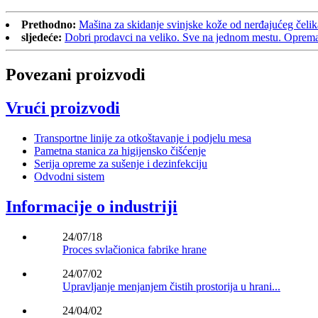
Prethodno:
Mašina za skidanje svinjske kože od nerđajućeg čelik
sljedeće:
Dobri prodavci na veliko. Sve na jednom mestu. Oprema z
Povezani proizvodi
Vrući proizvodi
Transportne linije za otkoštavanje i podjelu mesa
Pametna stanica za higijensko čišćenje
Serija opreme za sušenje i dezinfekciju
Odvodni sistem
Informacije o industriji
24/07/18
Proces svlačionica fabrike hrane
24/07/02
Upravljanje menjanjem čistih prostorija u hrani...
24/04/02