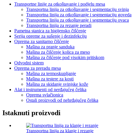
Transportne linije za otkoštavanje i podjelu mesa
Transportna linija za otkoštavanje i segmentaciju svinja
Transportna linija za otkoštavanje i segmentaciju goveda
Transportna linija za otkoštavanje i segmentaciju ovaca
Transportna linija za rezanje peradi
Pametna stanica za higijensko čišćenje
Serija opreme za sušenje i dezinfekciju
Oprema za sanitarno čišćenje
Mašina za pranje sanduka
Mašina za čišćenje kolica za meso
Mašina za čišćenje pod visokim pritiskom
Odvodni sistem
Oprema za preradu mesa
Mašina za termoskupljanje
Mašina za testere za kosti
Mašina za skidanje svinjske kože
Alat i instrumenti od nerđajućeg čelika
Oprema svlačionica
Ostali proizvodi od nehrđajućeg čelika
Istaknuti proizvodi
Transportna linija za klanje i rezanje