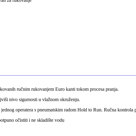
avan za rukovanje
rokovanih ručnim rukovanjem Euro kanti tokom procesa pranja.
jviši nivo sigurnosti u vlažnom okruženju.
ne jednog operatera s pneumatskim radom Hold to Run. Ručna kontrola pod
tpuno očistiti i ne skladište vodu