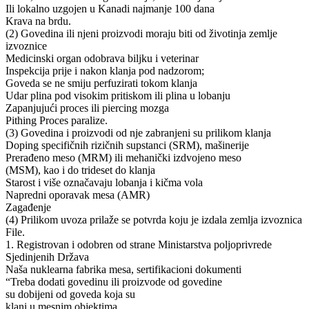
Ili lokalno uzgojen u Kanadi najmanje 100 dana
Krava na brdu.
(2) Govedina ili njeni proizvodi moraju biti od životinja zemlje
izvoznice
Medicinski organ odobrava biljku i veterinar
Inspekcija prije i nakon klanja pod nadzorom;
Goveda se ne smiju perfuzirati tokom klanja
Udar plina pod visokim pritiskom ili plina u lobanju
Zapanjujući proces ili piercing mozga
Pithing Proces paralize.
(3) Govedina i proizvodi od nje zabranjeni su prilikom klanja
Doping specifičnih rizičnih supstanci (SRM), mašinerije
Prerađeno meso (MRM) ili mehanički izdvojeno meso
(MSM), kao i do trideset do klanja
Starost i više označavaju lobanja i kičma vola
Napredni oporavak mesa (AMR)
Zagađenje
(4) Prilikom uvoza prilaže se potvrda koju je izdala zemlja izvoznica
File.
1. Registrovan i odobren od strane Ministarstva poljoprivrede
Sjedinjenih Država
Naša nuklearna fabrika mesa, sertifikacioni dokumenti
“Treba dodati govedinu ili proizvode od govedine
su dobijeni od goveda koja su
klani u mesnim objektima