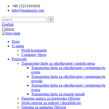
+86 15215431616
info@bommach.com
English
Chinese
Dom
O nama
Profil kompanije
Company Show
Proizvodi
Transportne linije za otkoštavanje i podelu mesa
Transportna linija za otkoštavanje i segmentaciju
svinja
Transportna linija za otkoštavanje i segmentaciju
goveda
Transportna linija za otkoštavanje i segmentaciju
ovaca
Transportna linija za rezanje peradi
Pametna stanica za higijensko čišćenje
Serija opreme za sušenje i dezinfekciju
Oprema za sanitarno čišćenje