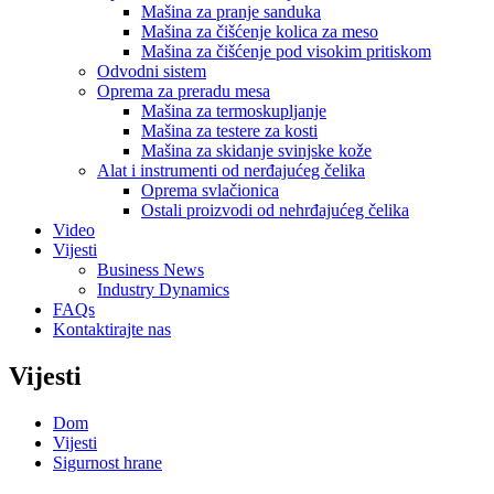
Mašina za pranje sanduka
Mašina za čišćenje kolica za meso
Mašina za čišćenje pod visokim pritiskom
Odvodni sistem
Oprema za preradu mesa
Mašina za termoskupljanje
Mašina za testere za kosti
Mašina za skidanje svinjske kože
Alat i instrumenti od nerđajućeg čelika
Oprema svlačionica
Ostali proizvodi od nehrđajućeg čelika
Video
Vijesti
Business News
Industry Dynamics
FAQs
Kontaktirajte nas
Vijesti
Dom
Vijesti
Sigurnost hrane