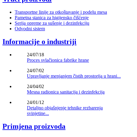
Transportne linije za otkoštavanje i podelu mesa
Pametna stanica za higijensko čišćenje
Serija opreme za sušenje i dezinfekciju
Odvodni sistem
Informacije o industriji
24/07/18
Proces svlačionica fabrike hrane
24/07/02
Upravljanje menjanjem čistih prostorija u hrani...
24/04/02
Mesna radionica sanitacija i dezinfekcija
24/01/12
Detaljno objašnjenje tehnike rezbarenja
svinjetine...
Primjena proizvoda