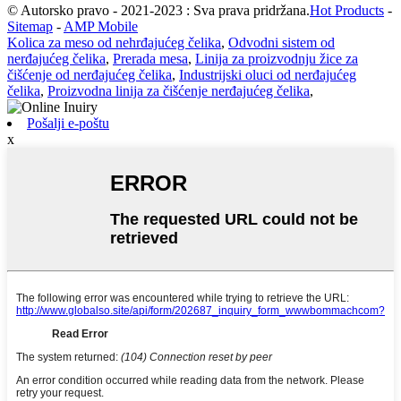
© Autorsko pravo - 2021-2023 : Sva prava pridržana.
Hot Products
-
Sitemap
-
AMP Mobile
Kolica za meso od nehrđajućeg čelika
,
Odvodni sistem od
nerđajućeg čelika
,
Prerada mesa
,
Linija za proizvodnju žice za
čišćenje od nerđajućeg čelika
,
Industrijski oluci od nerđajućeg
čelika
,
Proizvodna linija za čišćenje nerđajućeg čelika
,
Pošalji e-poštu
x