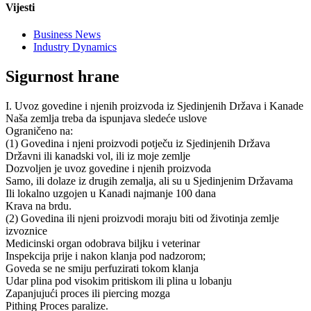
Vijesti
Business News
Industry Dynamics
Sigurnost hrane
I. Uvoz govedine i njenih proizvoda iz Sjedinjenih Država i Kanade
Naša zemlja treba da ispunjava sledeće uslove
Ograničeno na:
(1) Govedina i njeni proizvodi potječu iz Sjedinjenih Država
Državni ili kanadski vol, ili iz moje zemlje
Dozvoljen je uvoz govedine i njenih proizvoda
Samo, ili dolaze iz drugih zemalja, ali su u Sjedinjenim Državama
Ili lokalno uzgojen u Kanadi najmanje 100 dana
Krava na brdu.
(2) Govedina ili njeni proizvodi moraju biti od životinja zemlje
izvoznice
Medicinski organ odobrava biljku i veterinar
Inspekcija prije i nakon klanja pod nadzorom;
Goveda se ne smiju perfuzirati tokom klanja
Udar plina pod visokim pritiskom ili plina u lobanju
Zapanjujući proces ili piercing mozga
Pithing Proces paralize.