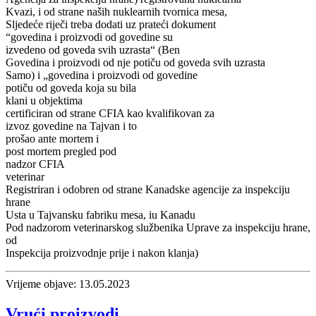
Kvazi, i od strane naših nuklearnih tvornica mesa,
Sljedeće riječi treba dodati uz prateći dokument
“govedina i proizvodi od govedine su
izvedeno od goveda svih uzrasta“ (Ben
Govedina i proizvodi od nje potiču od goveda svih uzrasta
Samo) i „govedina i proizvodi od govedine
potiču od goveda koja su bila
klani u objektima
certificiran od strane CFIA kao kvalifikovan za
izvoz govedine na Tajvan i to
prošao ante mortem i
post mortem pregled pod
nadzor CFIA
veterinar
Registriran i odobren od strane Kanadske agencije za inspekciju
hrane
Usta u Tajvansku fabriku mesa, iu Kanadu
Pod nadzorom veterinarskog službenika Uprave za inspekciju hrane,
od
Inspekcija proizvodnje prije i nakon klanja)
Vrijeme objave: 13.05.2023
Vrući proizvodi