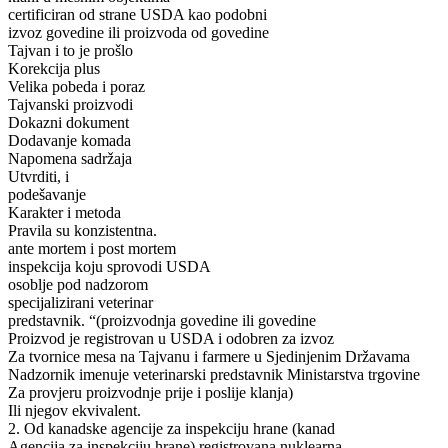
certificiran od strane USDA kao podobni
izvoz govedine ili proizvoda od govedine
Tajvan i to je prošlo
Korekcija plus
Velika pobeda i poraz
Tajvanski proizvodi
Dokazni dokument
Dodavanje komada
Napomena sadržaja
Utvrditi, i
podešavanje
Karakter i metoda
Pravila su konzistentna.
ante mortem i post mortem
inspekcija koju sprovodi USDA
osoblje pod nadzorom
specijalizirani veterinar
predstavnik. “(proizvodnja govedine ili govedine
Proizvod je registrovan u USDA i odobren za izvoz
Za tvornice mesa na Tajvanu i farmere u Sjedinjenim Državama
Nadzornik imenuje veterinarski predstavnik Ministarstva trgovine
Za provjeru proizvodnje prije i poslije klanja)
Ili njegov ekvivalent.
2. Od kanadske agencije za inspekciju hrane (kanad
Agencija za inspekciju hrane) registrovana nuklearna