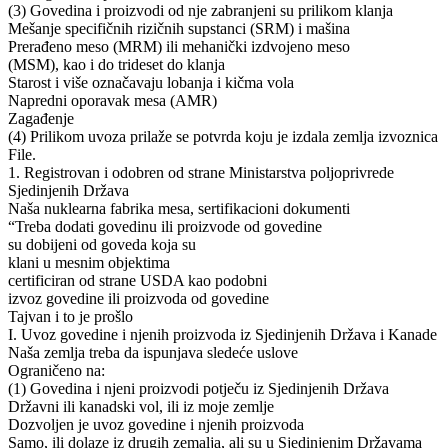
(3) Govedina i proizvodi od nje zabranjeni su prilikom klanja
Mešanje specifičnih rizičnih supstanci (SRM) i mašina
Prerađeno meso (MRM) ili mehanički izdvojeno meso
(MSM), kao i do trideset do klanja
Starost i više označavaju lobanja i kičma vola
Napredni oporavak mesa (AMR)
Zagađenje
(4) Prilikom uvoza prilaže se potvrda koju je izdala zemlja izvoznica
File.
1. Registrovan i odobren od strane Ministarstva poljoprivrede
Sjedinjenih Država
Naša nuklearna fabrika mesa, sertifikacioni dokumenti
“Treba dodati govedinu ili proizvode od govedine
su dobijeni od goveda koja su
klani u mesnim objektima
certificiran od strane USDA kao podobni
izvoz govedine ili proizvoda od govedine
Tajvan i to je prošlo
I. Uvoz govedine i njenih proizvoda iz Sjedinjenih Država i Kanade
Naša zemlja treba da ispunjava sledeće uslove
Ograničeno na:
(1) Govedina i njeni proizvodi potječu iz Sjedinjenih Država
Državni ili kanadski vol, ili iz moje zemlje
Dozvoljen je uvoz govedine i njenih proizvoda
Samo, ili dolaze iz drugih zemalja, ali su u Sjedinjenim Državama