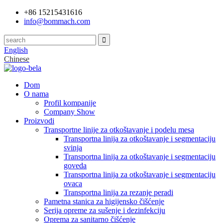
+86 15215431616
info@bommach.com
English
Chinese
Dom
O nama
Profil kompanije
Company Show
Proizvodi
Transportne linije za otkoštavanje i podelu mesa
Transportna linija za otkoštavanje i segmentaciju
svinja
Transportna linija za otkoštavanje i segmentaciju
goveda
Transportna linija za otkoštavanje i segmentaciju
ovaca
Transportna linija za rezanje peradi
Pametna stanica za higijensko čišćenje
Serija opreme za sušenje i dezinfekciju
Oprema za sanitarno čišćenje