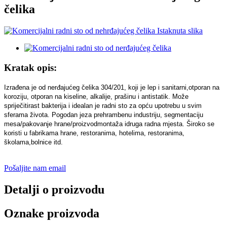
čelika
Kratak opis:
Izrađena je od nerđajućeg čelika 304/201, koji je lep i sanitarni,
otporan na
koroziju, otporan na kiseline, alkalije, prašinu i antistatik. Može
spriječiti
rast bakterija i idealan je radni sto za opću upotrebu u svim
sferama života. Pogodan je
za prehrambenu industriju, segmentaciju
mesa/pakovanje hrane/proizvod
montaža i
druga radna mjesta. Široko se
koristi u fabrikama hrane, restoranima, hotelima, restoranima,
školama,
bolnice itd.
Pošaljite nam email
Detalji o proizvodu
Oznake proizvoda