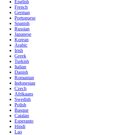
English
French
German
Portuguese
Spanish
Russian
Japanese
Korean
Arabic
Irish
Greek
Turkish
Italian
Danish
Romanian
Indonesian
Czech
Afrikaans
Swedish
Polish
Basque
Catalan
Esperanto
Hindi
Lao