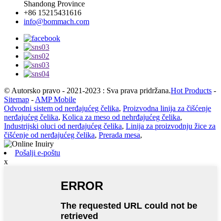
Shandong Province
+86 15215431616
info@bommach.com
© Autorsko pravo - 2021-2023 : Sva prava pridržana.
Hot Products
-
Sitemap
-
AMP Mobile
Odvodni sistem od nerđajućeg čelika
,
Proizvodna linija za čišćenje
nerđajućeg čelika
,
Kolica za meso od nehrđajućeg čelika
,
Industrijski oluci od nerđajućeg čelika
,
Linija za proizvodnju žice za
čišćenje od nerđajućeg čelika
,
Prerada mesa
,
Pošalji e-poštu
x