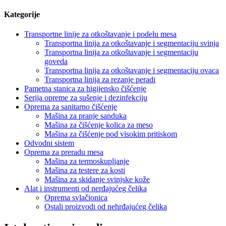
Kategorije
Transportne linije za otkoštavanje i podelu mesa
Transportna linija za otkoštavanje i segmentaciju svinja
Transportna linija za otkoštavanje i segmentaciju
goveda
Transportna linija za otkoštavanje i segmentaciju ovaca
Transportna linija za rezanje peradi
Pametna stanica za higijensko čišćenje
Serija opreme za sušenje i dezinfekciju
Oprema za sanitarno čišćenje
Mašina za pranje sanduka
Mašina za čišćenje kolica za meso
Mašina za čišćenje pod visokim pritiskom
Odvodni sistem
Oprema za preradu mesa
Mašina za termoskupljanje
Mašina za testere za kosti
Mašina za skidanje svinjske kože
Alat i instrumenti od nerđajućeg čelika
Oprema svlačionica
Ostali proizvodi od nehrđajućeg čelika