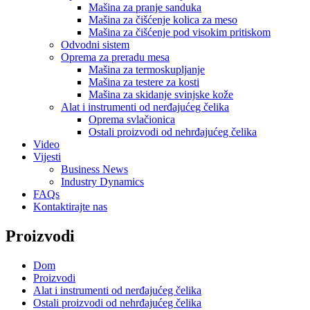
Mašina za pranje sanduka
Mašina za čišćenje kolica za meso
Mašina za čišćenje pod visokim pritiskom
Odvodni sistem
Oprema za preradu mesa
Mašina za termoskupljanje
Mašina za testere za kosti
Mašina za skidanje svinjske kože
Alat i instrumenti od nerđajućeg čelika
Oprema svlačionica
Ostali proizvodi od nehrđajućeg čelika
Video
Vijesti
Business News
Industry Dynamics
FAQs
Kontaktirajte nas
Proizvodi
Dom
Proizvodi
Alat i instrumenti od nerđajućeg čelika
Ostali proizvodi od nehrđajućeg čelika