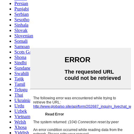
Persian
Punjabi
Serbian
Sesotho
Sinhala
Slovak
Slovenian
Somali
Samoan
Scots Gaelic
Shona
Sindhi
Sundanese
Swahili
Tajik
Tamil
Telugu
Thai
Ukrainian
Urdu
Uzbek
Vietnamese
Welsh
Xhosa
Yiddish