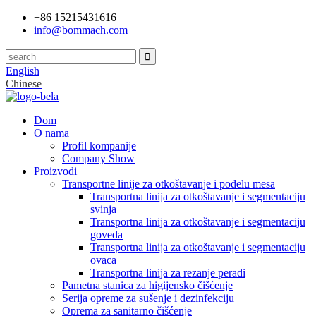
+86 15215431616
info@bommach.com
English
Chinese
Dom
O nama
Profil kompanije
Company Show
Proizvodi
Transportne linije za otkoštavanje i podelu mesa
Transportna linija za otkoštavanje i segmentaciju
svinja
Transportna linija za otkoštavanje i segmentaciju
goveda
Transportna linija za otkoštavanje i segmentaciju
ovaca
Transportna linija za rezanje peradi
Pametna stanica za higijensko čišćenje
Serija opreme za sušenje i dezinfekciju
Oprema za sanitarno čišćenje