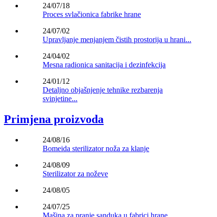
24/07/18
Proces svlačionica fabrike hrane
24/07/02
Upravljanje menjanjem čistih prostorija u hrani...
24/04/02
Mesna radionica sanitacija i dezinfekcija
24/01/12
Detaljno objašnjenje tehnike rezbarenja
svinjetine...
Primjena proizvoda
24/08/16
Bomeida sterilizator noža za klanje
24/08/09
Sterilizator za noževe
24/08/05
24/07/25
Mašina za pranje sanduka u fabrici hrane