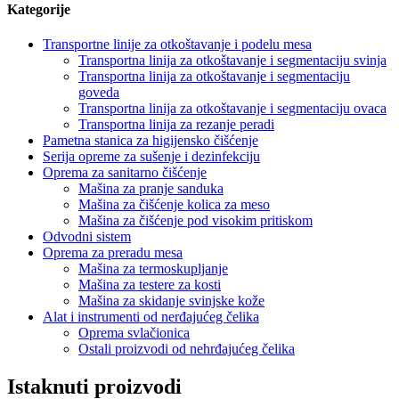
Kategorije
Transportne linije za otkoštavanje i podelu mesa
Transportna linija za otkoštavanje i segmentaciju svinja
Transportna linija za otkoštavanje i segmentaciju
goveda
Transportna linija za otkoštavanje i segmentaciju ovaca
Transportna linija za rezanje peradi
Pametna stanica za higijensko čišćenje
Serija opreme za sušenje i dezinfekciju
Oprema za sanitarno čišćenje
Mašina za pranje sanduka
Mašina za čišćenje kolica za meso
Mašina za čišćenje pod visokim pritiskom
Odvodni sistem
Oprema za preradu mesa
Mašina za termoskupljanje
Mašina za testere za kosti
Mašina za skidanje svinjske kože
Alat i instrumenti od nerđajućeg čelika
Oprema svlačionica
Ostali proizvodi od nehrđajućeg čelika
Istaknuti proizvodi