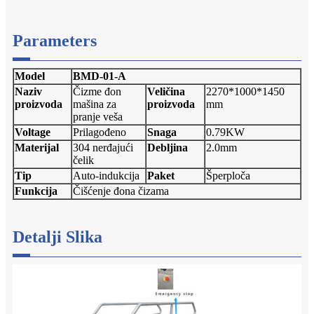
Parameters
Model
BMD-01-A
Naziv
Čizme đon
Veličina
2270*1000*1450
proizvoda
mašina za
proizvoda
mm
pranje veša
Voltage
Prilagođeno
Snaga
0.79KW
Materijal
304 nerđajući
Debljina
2.0mm
čelik
Tip
Auto-indukcija
Paket
Šperploča
Funkcija
Čišćenje đona čizama
Detalji Slika