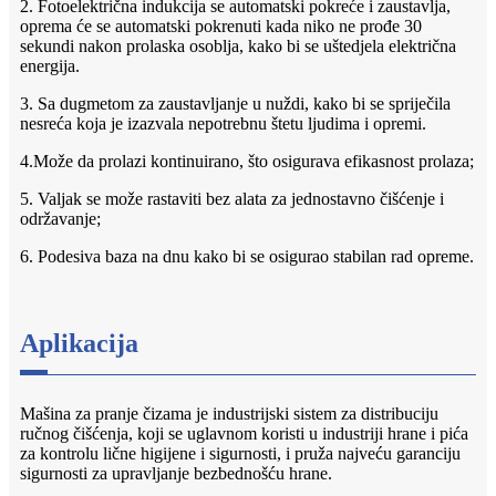
2. Fotoelektrična indukcija se automatski pokreće i zaustavlja,
oprema će se automatski pokrenuti kada niko ne prođe 30
sekundi nakon prolaska osoblja, kako bi se uštedjela električna
energija.
3. Sa dugmetom za zaustavljanje u nuždi, kako bi se spriječila
nesreća koja je izazvala nepotrebnu štetu ljudima i opremi.
4.Može da prolazi kontinuirano, što osigurava efikasnost prolaza;
5. Valjak se može rastaviti bez alata za jednostavno čišćenje i
održavanje;
6. Podesiva baza na dnu kako bi se osigurao stabilan rad opreme.
Aplikacija
Mašina za pranje čizama je industrijski sistem za distribuciju
ručnog čišćenja, koji se uglavnom koristi u industriji hrane i pića
za kontrolu lične higijene i sigurnosti, i pruža najveću garanciju
sigurnosti za upravljanje bezbednošću hrane.