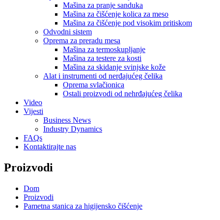
Mašina za pranje sanduka
Mašina za čišćenje kolica za meso
Mašina za čišćenje pod visokim pritiskom
Odvodni sistem
Oprema za preradu mesa
Mašina za termoskupljanje
Mašina za testere za kosti
Mašina za skidanje svinjske kože
Alat i instrumenti od nerđajućeg čelika
Oprema svlačionica
Ostali proizvodi od nehrđajućeg čelika
Video
Vijesti
Business News
Industry Dynamics
FAQs
Kontaktirajte nas
Proizvodi
Dom
Proizvodi
Pametna stanica za higijensko čišćenje