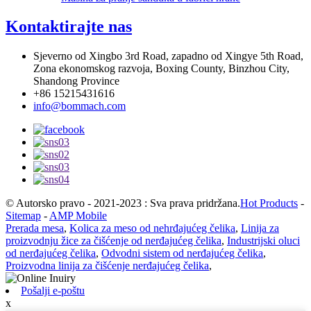
Kontaktirajte nas
Sjeverno od Xingbo 3rd Road, zapadno od Xingye 5th Road,
Zona ekonomskog razvoja, Boxing County, Binzhou City,
Shandong Province
+86 15215431616
info@bommach.com
© Autorsko pravo - 2021-2023 : Sva prava pridržana.
Hot Products
-
Sitemap
-
AMP Mobile
Prerada mesa
,
Kolica za meso od nehrđajućeg čelika
,
Linija za
proizvodnju žice za čišćenje od nerđajućeg čelika
,
Industrijski oluci
od nerđajućeg čelika
,
Odvodni sistem od nerđajućeg čelika
,
Proizvodna linija za čišćenje nerđajućeg čelika
,
Pošalji e-poštu
x