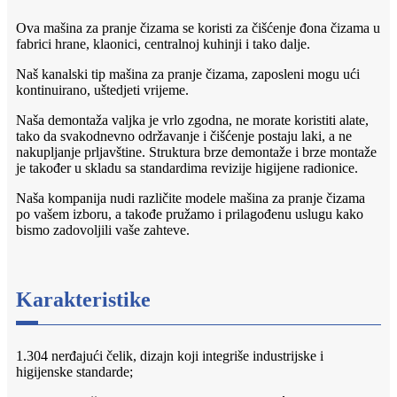
Ova mašina za pranje čizama se koristi za čišćenje đona čizama u
fabrici hrane, klaonici, centralnoj kuhinji i tako dalje.
Naš kanalski tip mašina za pranje čizama, zaposleni mogu ući
kontinuirano, uštedjeti vrijeme.
Naša demontaža valjka je vrlo zgodna, ne morate koristiti alate,
tako da svakodnevno održavanje i čišćenje postaju laki, a ne
nakupljanje prljavštine. Struktura brze demontaže i brze montaže
je također u skladu sa standardima revizije higijene radionice.
Naša kompanija nudi različite modele mašina za pranje čizama
po vašem izboru, a takođe pružamo i prilagođenu uslugu kako
bismo zadovoljili vaše zahteve.
Karakteristike
1.304 nerđajući čelik, dizajn koji integriše industrijske i
higijenske standarde;